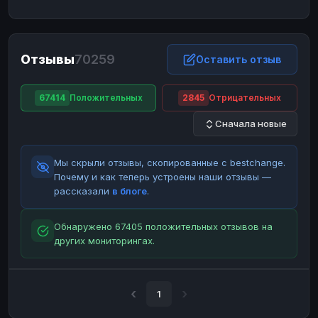
ЮMoney
ЮMoney
RUB
RUB
БАЛАНСЫ КРИПТОБИРЖ
Отзывы
70259
Binance
Binance
Оставить отзыв
RUB
RUB
ИНТЕРНЕТ БАНКИНГ
67414
Положительных
2845
Отрицательных
СБЕР
СБЕР
RUB
RUB
Сначала новые
Альфа-Банк
Альфа-Банк
RUB
RUB
Райффайзен
Райффайзен
RUB
RUB
Мы скрыли отзывы, скопированные с bestchange.
ВТБ
ВТБ
RUB
RUB
Почему и как теперь устроены наши отзывы —
рассказали
в блоге
.
Т-Банк
Т-Банк
RUB
RUB
ДЕНЕЖНЫЕ ПЕРЕВОДЫ
Обнаружено 67405 положительных отзывов на
других мониторингах.
ЗК
ЗК
USD
USD
WU
WU
USD
USD
НАЛИЧНЫЕ ДЕНЬГИ
1
Наличные
Наличные
RUB
RUB