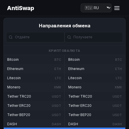
AntiSwap
Направления обмена
КРИПТОВАЛЮТА
Bitcoin
Bitcoin
BTC
BTC
Ethereum
Ethereum
ETH
ETH
Litecoin
Litecoin
LTC
LTC
Monero
Monero
XMR
XMR
Tether TRC20
Tether TRC20
USDT
USDT
Tether ERC20
Tether ERC20
USDT
USDT
Tether BEP20
Tether BEP20
USDT
USDT
DASH
DASH
DASH
DASH