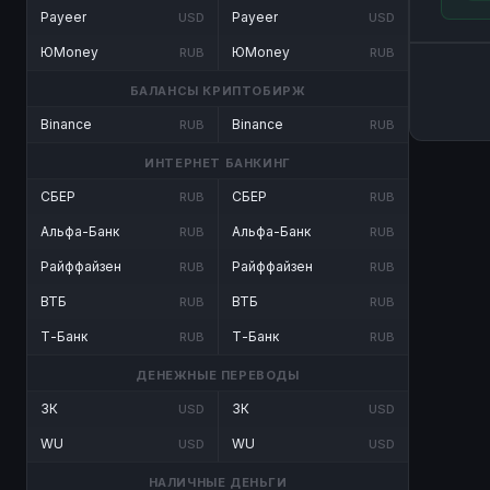
Payeer
Payeer
USD
USD
ЮMoney
ЮMoney
RUB
RUB
БАЛАНСЫ КРИПТОБИРЖ
Binance
Binance
RUB
RUB
ИНТЕРНЕТ БАНКИНГ
СБЕР
СБЕР
RUB
RUB
Альфа-Банк
Альфа-Банк
RUB
RUB
Райффайзен
Райффайзен
RUB
RUB
ВТБ
ВТБ
RUB
RUB
Т-Банк
Т-Банк
RUB
RUB
ДЕНЕЖНЫЕ ПЕРЕВОДЫ
ЗК
ЗК
USD
USD
WU
WU
USD
USD
НАЛИЧНЫЕ ДЕНЬГИ