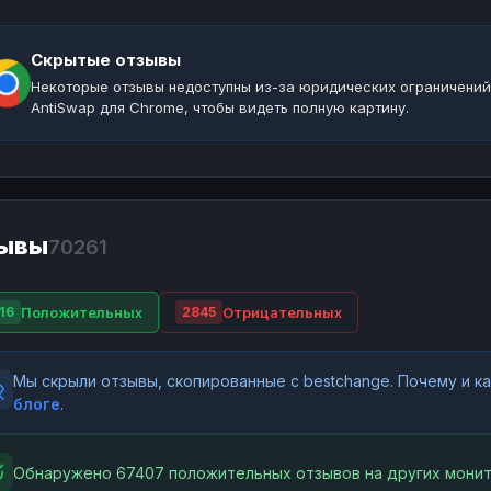
Скрытые отзывы
Некоторые отзывы недоступны из-за юридических ограничений
AntiSwap для Chrome, чтобы видеть полную картину.
ывы
70261
Положительных
Отрицательных
16
2845
Мы скрыли отзывы, скопированные с bestchange. Почему и 
блоге
.
Обнаружено 67407 положительных отзывов на других монит