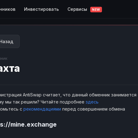
Сервисы
нников
Инвестировать
NEW
Назад
ник
ахта
истрация AntiSwap считает, что данный обменник занимается
у мы так решили? Читайте подробнее
здесь
комьтесь с
рекомендациями
перед совершением обмена
ps://mine.exchange