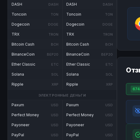
DASH
DASH
DASH
DASH
Toncoin
Toncoin
TON
TON
Dogecoin
Dogecoin
DOGE
DOGE
TRX
TRX
TRON
TRON
Bitcoin Cash
Bitcoin Cash
BCH
BCH
BinanceCoin
BinanceCoin
BEP20
BEP20
Ether Classic
Ether Classic
ETC
ETC
Отз
Solana
Solana
SOL
SOL
Ripple
Ripple
XRP
XRP
674
ЭЛЕКТРОННЫЕ ДЕНЬГИ
Paxum
Paxum
USD
USD
Perfect Money
Perfect Money
USD
USD
Payoneer
Payoneer
USD
USD
PayPal
PayPal
USD
USD