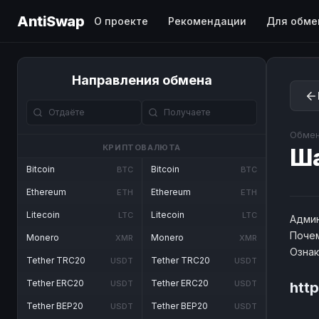
AntiSwap
О проекте
Рекомендации
Для обме
Направления обмена
Обмен
КРИПТОВАЛЮТА
Ш
Bitcoin
Bitcoin
BTC
BTC
Ethereum
Ethereum
ETH
ETH
Litecoin
Litecoin
LTC
LTC
Админ
Почем
Monero
Monero
XMR
XMR
Озна
Tether TRC20
Tether TRC20
USDT
USDT
Tether ERC20
Tether ERC20
USDT
USDT
htt
Tether BEP20
Tether BEP20
USDT
USDT