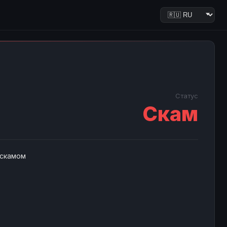
Статус
Скам
 скамом