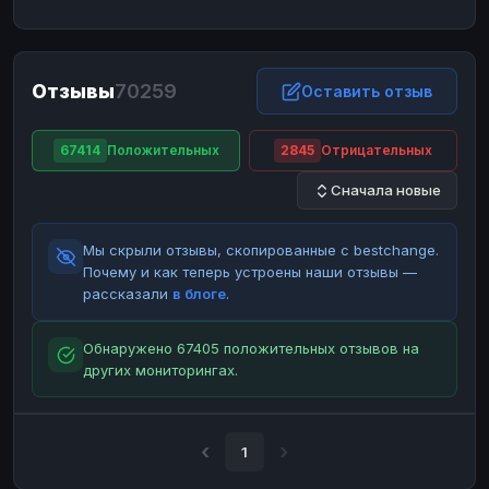
ЮMoney
ЮMoney
RUB
RUB
БАЛАНСЫ КРИПТОБИРЖ
Отзывы
70259
Binance
Binance
Оставить отзыв
RUB
RUB
ИНТЕРНЕТ БАНКИНГ
67414
Положительных
2845
Отрицательных
СБЕР
СБЕР
RUB
RUB
Сначала новые
Альфа-Банк
Альфа-Банк
RUB
RUB
Райффайзен
Райффайзен
RUB
RUB
Мы скрыли отзывы, скопированные с bestchange.
ВТБ
ВТБ
RUB
RUB
Почему и как теперь устроены наши отзывы —
рассказали
в блоге
.
Т-Банк
Т-Банк
RUB
RUB
ДЕНЕЖНЫЕ ПЕРЕВОДЫ
Обнаружено 67405 положительных отзывов на
других мониторингах.
ЗК
ЗК
USD
USD
WU
WU
USD
USD
НАЛИЧНЫЕ ДЕНЬГИ
1
Наличные
Наличные
RUB
RUB