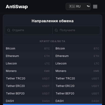
AntiSwap
Направления обмена
КРИПТОВАЛЮТА
Bitcoin
Bitcoin
BTC
BTC
Ethereum
Ethereum
ETH
ETH
Litecoin
Litecoin
LTC
LTC
Monero
Monero
XMR
XMR
Tether TRC20
Tether TRC20
USDT
USDT
Tether ERC20
Tether ERC20
USDT
USDT
Tether BEP20
Tether BEP20
USDT
USDT
DASH
DASH
DASH
DASH