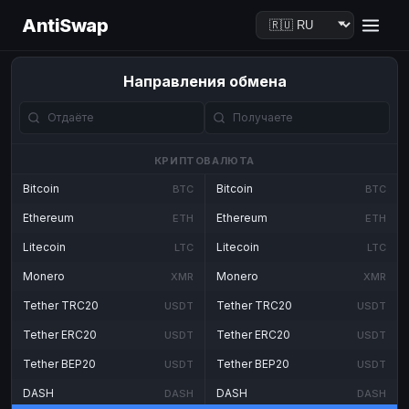
AntiSwap
Направления обмена
КРИПТОВАЛЮТА
Bitcoin
Bitcoin
BTC
BTC
Ethereum
Ethereum
ETH
ETH
Litecoin
Litecoin
LTC
LTC
Monero
Monero
XMR
XMR
Tether TRC20
Tether TRC20
USDT
USDT
Tether ERC20
Tether ERC20
USDT
USDT
Tether BEP20
Tether BEP20
USDT
USDT
DASH
DASH
DASH
DASH