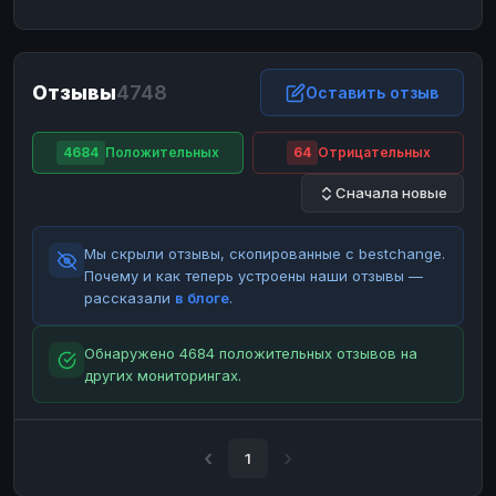
ЮMoney
ЮMoney
RUB
RUB
БАЛАНСЫ КРИПТОБИРЖ
Отзывы
4748
Binance
Binance
Оставить отзыв
RUB
RUB
ИНТЕРНЕТ БАНКИНГ
4684
Положительных
64
Отрицательных
СБЕР
СБЕР
RUB
RUB
Сначала новые
Альфа-Банк
Альфа-Банк
RUB
RUB
Райффайзен
Райффайзен
RUB
RUB
Мы скрыли отзывы, скопированные с bestchange.
ВТБ
ВТБ
RUB
RUB
Почему и как теперь устроены наши отзывы —
рассказали
в блоге
.
Т-Банк
Т-Банк
RUB
RUB
ДЕНЕЖНЫЕ ПЕРЕВОДЫ
Обнаружено 4684 положительных отзывов на
других мониторингах.
ЗК
ЗК
USD
USD
WU
WU
USD
USD
НАЛИЧНЫЕ ДЕНЬГИ
1
Наличные
Наличные
RUB
RUB