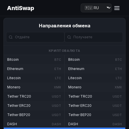
AntiSwap
Направления обмена
КРИПТОВАЛЮТА
Bitcoin
Bitcoin
BTC
BTC
Ethereum
Ethereum
ETH
ETH
Litecoin
Litecoin
LTC
LTC
Monero
Monero
XMR
XMR
Tether TRC20
Tether TRC20
USDT
USDT
Tether ERC20
Tether ERC20
USDT
USDT
Tether BEP20
Tether BEP20
USDT
USDT
DASH
DASH
DASH
DASH