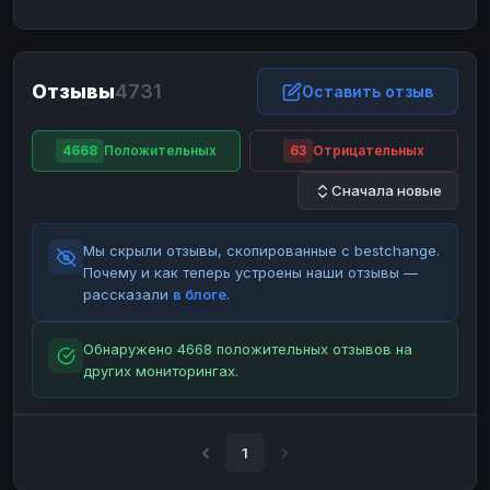
ЮMoney
ЮMoney
RUB
RUB
БАЛАНСЫ КРИПТОБИРЖ
Отзывы
4731
Binance
Binance
Оставить отзыв
RUB
RUB
ИНТЕРНЕТ БАНКИНГ
4668
Положительных
63
Отрицательных
СБЕР
СБЕР
RUB
RUB
Сначала новые
Альфа-Банк
Альфа-Банк
RUB
RUB
Райффайзен
Райффайзен
RUB
RUB
Мы скрыли отзывы, скопированные с bestchange.
ВТБ
ВТБ
RUB
RUB
Почему и как теперь устроены наши отзывы —
рассказали
в блоге
.
Т-Банк
Т-Банк
RUB
RUB
ДЕНЕЖНЫЕ ПЕРЕВОДЫ
Обнаружено 4668 положительных отзывов на
других мониторингах.
ЗК
ЗК
USD
USD
WU
WU
USD
USD
НАЛИЧНЫЕ ДЕНЬГИ
1
Наличные
Наличные
RUB
RUB