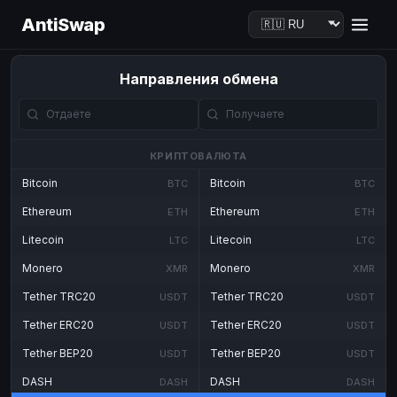
AntiSwap
Направления обмена
КРИПТОВАЛЮТА
Bitcoin
Bitcoin
BTC
BTC
Ethereum
Ethereum
ETH
ETH
Litecoin
Litecoin
LTC
LTC
Monero
Monero
XMR
XMR
Tether TRC20
Tether TRC20
USDT
USDT
Tether ERC20
Tether ERC20
USDT
USDT
Tether BEP20
Tether BEP20
USDT
USDT
DASH
DASH
DASH
DASH