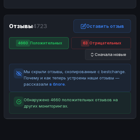
ЮMoney
ЮMoney
RUB
RUB
БАЛАНСЫ КРИПТОБИРЖ
Отзывы
4723
Binance
Binance
Оставить отзыв
RUB
RUB
ИНТЕРНЕТ БАНКИНГ
4660
Положительных
63
Отрицательных
СБЕР
СБЕР
RUB
RUB
Сначала новые
Альфа-Банк
Альфа-Банк
RUB
RUB
Райффайзен
Райффайзен
RUB
RUB
Мы скрыли отзывы, скопированные с bestchange.
ВТБ
ВТБ
RUB
RUB
Почему и как теперь устроены наши отзывы —
рассказали
в блоге
.
Т-Банк
Т-Банк
RUB
RUB
ДЕНЕЖНЫЕ ПЕРЕВОДЫ
Обнаружено 4660 положительных отзывов на
других мониторингах.
ЗК
ЗК
USD
USD
WU
WU
USD
USD
НАЛИЧНЫЕ ДЕНЬГИ
Наличные
Наличные
RUB
RUB