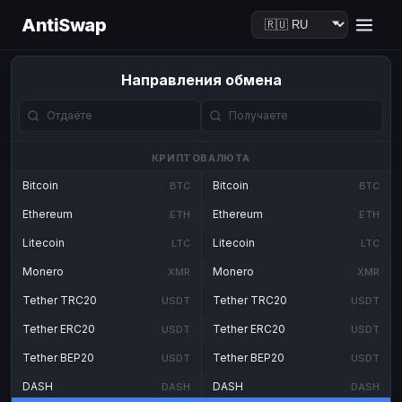
AntiSwap
Направления обмена
КРИПТОВАЛЮТА
Bitcoin
Bitcoin
BTC
BTC
Ethereum
Ethereum
ETH
ETH
Litecoin
Litecoin
LTC
LTC
Monero
Monero
XMR
XMR
Tether TRC20
Tether TRC20
USDT
USDT
Tether ERC20
Tether ERC20
USDT
USDT
Tether BEP20
Tether BEP20
USDT
USDT
DASH
DASH
DASH
DASH