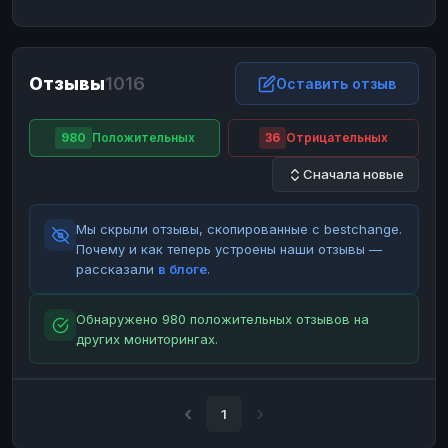
ЮMoney
ЮMoney
RUB
RUB
БАЛАНСЫ КРИПТОБИРЖ
Отзывы
1016
Binance
Binance
Оставить отзыв
RUB
RUB
ИНТЕРНЕТ БАНКИНГ
980
Положительных
36
Отрицательных
СБЕР
СБЕР
RUB
RUB
Сначала новые
Альфа-Банк
Альфа-Банк
RUB
RUB
Райффайзен
Райффайзен
RUB
RUB
Мы скрыли отзывы, скопированные с bestchange.
ВТБ
ВТБ
RUB
RUB
Почему и как теперь устроены наши отзывы —
рассказали
в блоге
.
Т-Банк
Т-Банк
RUB
RUB
ДЕНЕЖНЫЕ ПЕРЕВОДЫ
Обнаружено 980 положительных отзывов на
других мониторингах.
ЗК
ЗК
USD
USD
WU
WU
USD
USD
НАЛИЧНЫЕ ДЕНЬГИ
1
Наличные
Наличные
RUB
RUB