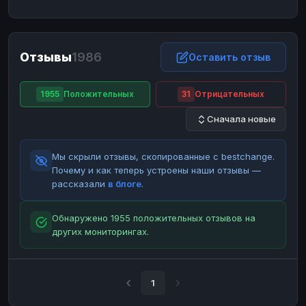
ЮMoney
ЮMoney
RUB
RUB
БАЛАНСЫ КРИПТОБИРЖ
Отзывы
1986
Binance
Binance
Оставить отзыв
RUB
RUB
ИНТЕРНЕТ БАНКИНГ
1955
Положительных
31
Отрицательных
СБЕР
СБЕР
RUB
RUB
Сначала новые
Альфа-Банк
Альфа-Банк
RUB
RUB
Райффайзен
Райффайзен
RUB
RUB
Мы скрыли отзывы, скопированные с bestchange.
ВТБ
ВТБ
RUB
RUB
Почему и как теперь устроены наши отзывы —
рассказали
в блоге
.
Т-Банк
Т-Банк
RUB
RUB
ДЕНЕЖНЫЕ ПЕРЕВОДЫ
Обнаружено 1955 положительных отзывов на
других мониторингах.
ЗК
ЗК
USD
USD
WU
WU
USD
USD
НАЛИЧНЫЕ ДЕНЬГИ
1
Наличные
Наличные
RUB
RUB