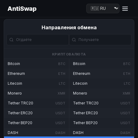
AntiSwap
Направления обмена
КРИПТОВАЛЮТА
Bitcoin
Bitcoin
BTC
BTC
Ethereum
Ethereum
ETH
ETH
Litecoin
Litecoin
LTC
LTC
Monero
Monero
XMR
XMR
Tether TRC20
Tether TRC20
USDT
USDT
Tether ERC20
Tether ERC20
USDT
USDT
Tether BEP20
Tether BEP20
USDT
USDT
DASH
DASH
DASH
DASH