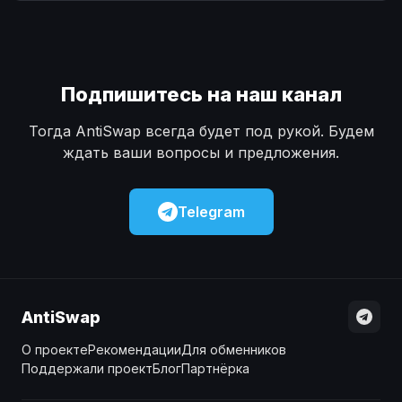
Наличные
Наличные
USD
USD
Наличные
Наличные
KZT
KZT
Подпишитесь на наш канал
Тогда AntiSwap всегда будет под рукой. Будем
ждать ваши вопросы и предложения.
Telegram
AntiSwap
О проекте
Рекомендации
Для обменников
Поддержали проект
Блог
Партнёрка