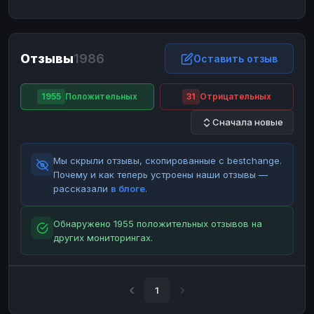
ЮMoney
ЮMoney
RUB
RUB
БАЛАНСЫ КРИПТОБИРЖ
Отзывы
1986
Binance
Binance
Оставить отзыв
RUB
RUB
ИНТЕРНЕТ БАНКИНГ
1955
Положительных
31
Отрицательных
СБЕР
СБЕР
RUB
RUB
Сначала новые
Альфа-Банк
Альфа-Банк
RUB
RUB
Райффайзен
Райффайзен
RUB
RUB
Мы скрыли отзывы, скопированные с bestchange.
ВТБ
ВТБ
RUB
RUB
Почему и как теперь устроены наши отзывы —
рассказали
в блоге
.
Т-Банк
Т-Банк
RUB
RUB
ДЕНЕЖНЫЕ ПЕРЕВОДЫ
Обнаружено 1955 положительных отзывов на
других мониторингах.
ЗК
ЗК
USD
USD
WU
WU
USD
USD
НАЛИЧНЫЕ ДЕНЬГИ
1
Наличные
Наличные
RUB
RUB