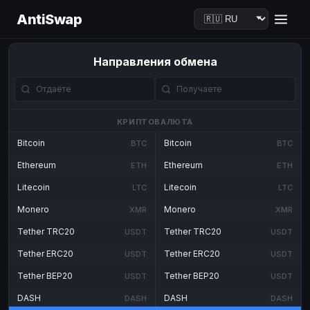
AntiSwap
Направления обмена
КРИПТОВАЛЮТА
Bitcoin
Bitcoin
BTC
BTC
Ethereum
Ethereum
ETH
ETH
Litecoin
Litecoin
LTC
LTC
Monero
Monero
XMR
XMR
Tether TRC20
Tether TRC20
USDT
USDT
Tether ERC20
Tether ERC20
USDT
USDT
Tether BEP20
Tether BEP20
USDT
USDT
DASH
DASH
DASH
DASH