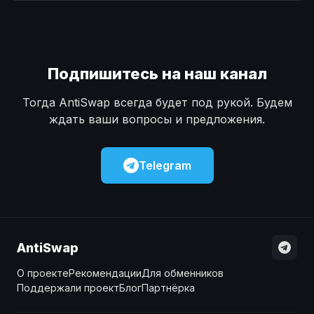
Наличные
Наличные
USD
USD
Наличные
Наличные
KZT
KZT
Подпишитесь на наш канал
Тогда AntiSwap всегда будет под рукой. Будем
ждать ваши вопросы и предложения.
Telegram
AntiSwap
О проекте
Рекомендации
Для обменников
Поддержали проект
Блог
Партнёрка