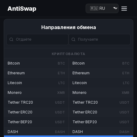
AntiSwap
Направления обмена
КРИПТОВАЛЮТА
Bitcoin
Bitcoin
BTC
BTC
Ethereum
Ethereum
ETH
ETH
Litecoin
Litecoin
LTC
LTC
Monero
Monero
XMR
XMR
Tether TRC20
Tether TRC20
USDT
USDT
Tether ERC20
Tether ERC20
USDT
USDT
Tether BEP20
Tether BEP20
USDT
USDT
DASH
DASH
DASH
DASH