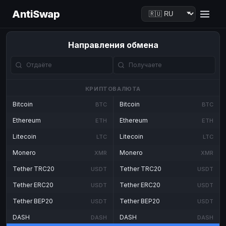
AntiSwap
Направления обмена
КРИПТОВАЛЮТА
Bitcoin
Bitcoin
BTC
BTC
Ethereum
Ethereum
ETH
ETH
Litecoin
Litecoin
LTC
LTC
Monero
Monero
XMR
XMR
Tether TRC20
Tether TRC20
USDT
USDT
Tether ERC20
Tether ERC20
USDT
USDT
Tether BEP20
Tether BEP20
USDT
USDT
DASH
DASH
DASH
DASH