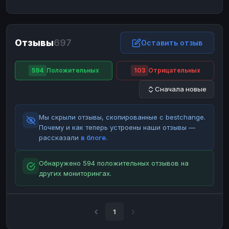
ЮMoney
ЮMoney
RUB
RUB
БАЛАНСЫ КРИПТОБИРЖ
Отзывы
697
Binance
Binance
Оставить отзыв
RUB
RUB
ИНТЕРНЕТ БАНКИНГ
594
Положительных
103
Отрицательных
СБЕР
СБЕР
RUB
RUB
Сначала новые
Альфа-Банк
Альфа-Банк
RUB
RUB
Райффайзен
Райффайзен
RUB
RUB
Мы скрыли отзывы, скопированные с bestchange.
ВТБ
ВТБ
RUB
RUB
Почему и как теперь устроены наши отзывы —
рассказали
в блоге
.
Т-Банк
Т-Банк
RUB
RUB
ДЕНЕЖНЫЕ ПЕРЕВОДЫ
Обнаружено 594 положительных отзывов на
других мониторингах.
ЗК
ЗК
USD
USD
WU
WU
USD
USD
НАЛИЧНЫЕ ДЕНЬГИ
1
Наличные
Наличные
RUB
RUB