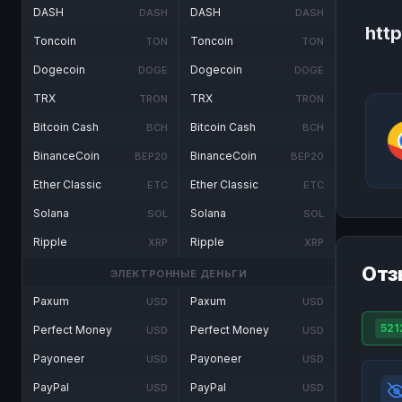
DASH
DASH
DASH
DASH
htt
Toncoin
Toncoin
TON
TON
Dogecoin
Dogecoin
DOGE
DOGE
TRX
TRX
TRON
TRON
Bitcoin Cash
Bitcoin Cash
BCH
BCH
BinanceCoin
BinanceCoin
BEP20
BEP20
Ether Classic
Ether Classic
ETC
ETC
Solana
Solana
SOL
SOL
Ripple
Ripple
XRP
XRP
Отз
ЭЛЕКТРОННЫЕ ДЕНЬГИ
Paxum
Paxum
USD
USD
521
Perfect Money
Perfect Money
USD
USD
Payoneer
Payoneer
USD
USD
PayPal
PayPal
USD
USD