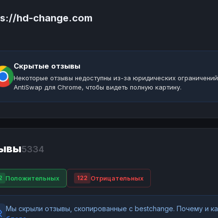
ps://hd-change.com
Скрытые отзывы
Некоторые отзывы недоступны из-за юридических ограничений
AntiSwap для Chrome, чтобы видеть полную картину.
ывы
5334
Положительных
Отрицательных
2
122
Мы скрыли отзывы, скопированные с bestchange. Почему и 