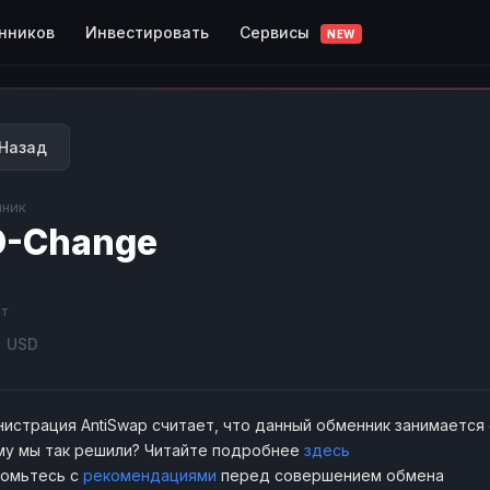
Сервисы
нников
Инвестировать
NEW
Назад
ник
D-Change
т
0
USD
истрация AntiSwap считает, что данный обменник занимается
у мы так решили? Читайте подробнее
здесь
комьтесь с
рекомендациями
перед совершением обмена