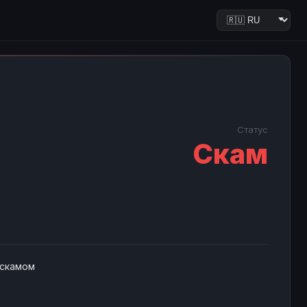
Статус
Скам
 скамом