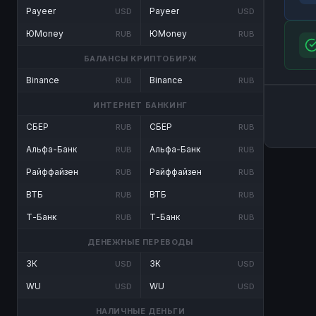
Payeer
Payeer
USD
USD
ЮMoney
ЮMoney
RUB
RUB
БАЛАНСЫ КРИПТОБИРЖ
Binance
Binance
RUB
RUB
ИНТЕРНЕТ БАНКИНГ
СБЕР
СБЕР
RUB
RUB
Альфа-Банк
Альфа-Банк
RUB
RUB
Райффайзен
Райффайзен
RUB
RUB
ВТБ
ВТБ
RUB
RUB
Т-Банк
Т-Банк
RUB
RUB
ДЕНЕЖНЫЕ ПЕРЕВОДЫ
ЗК
ЗК
USD
USD
WU
WU
USD
USD
НАЛИЧНЫЕ ДЕНЬГИ