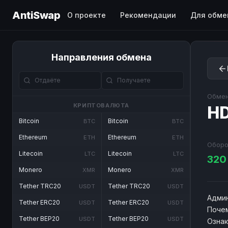
AntiSwap
О проекте
Рекомендации
Для обме
Направления обмена
Обмен
КРИПТОВАЛЮТА
H
Bitcoin
Bitcoin
BTC
BTC
Ethereum
Ethereum
ETH
ETH
Оборо
Litecoin
Litecoin
LTC
LTC
32
Monero
Monero
XMR
XMR
Tether TRC20
Tether TRC20
USDT
USDT
Админ
Tether ERC20
Tether ERC20
USDT
USDT
Почем
Tether BEP20
Tether BEP20
USDT
USDT
Озна