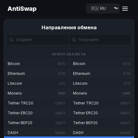
AntiSwap
Направления обмена
КРИПТОВАЛЮТА
Bitcoin
Bitcoin
BTC
BTC
Ethereum
Ethereum
ETH
ETH
Litecoin
Litecoin
LTC
LTC
Monero
Monero
XMR
XMR
Tether TRC20
Tether TRC20
USDT
USDT
Tether ERC20
Tether ERC20
USDT
USDT
Tether BEP20
Tether BEP20
USDT
USDT
DASH
DASH
DASH
DASH