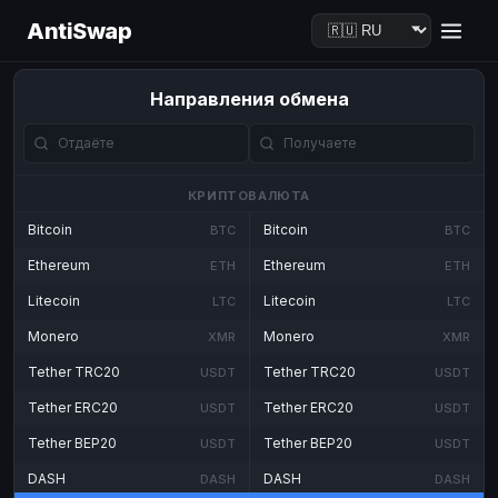
AntiSwap
Направления обмена
КРИПТОВАЛЮТА
Bitcoin
Bitcoin
BTC
BTC
Ethereum
Ethereum
ETH
ETH
Litecoin
Litecoin
LTC
LTC
Monero
Monero
XMR
XMR
Tether TRC20
Tether TRC20
USDT
USDT
Tether ERC20
Tether ERC20
USDT
USDT
Tether BEP20
Tether BEP20
USDT
USDT
DASH
DASH
DASH
DASH