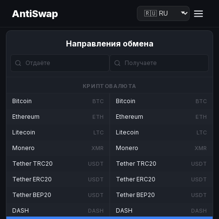
AntiSwap
Направления обмена
КРИПТОВАЛЮТА
Bitcoin
Bitcoin
BTC
BTC
Ethereum
Ethereum
ETH
ETH
Litecoin
Litecoin
LTC
LTC
Monero
Monero
XMR
XMR
Tether TRC20
Tether TRC20
USDT
USDT
Tether ERC20
Tether ERC20
USDT
USDT
Tether BEP20
Tether BEP20
USDT
USDT
DASH
DASH
DASH
DASH