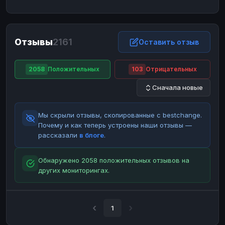
ЮMoney
ЮMoney
RUB
RUB
БАЛАНСЫ КРИПТОБИРЖ
Отзывы
2161
Binance
Binance
Оставить отзыв
RUB
RUB
ИНТЕРНЕТ БАНКИНГ
2058
Положительных
103
Отрицательных
СБЕР
СБЕР
RUB
RUB
Сначала новые
Альфа-Банк
Альфа-Банк
RUB
RUB
Райффайзен
Райффайзен
RUB
RUB
Мы скрыли отзывы, скопированные с bestchange.
ВТБ
ВТБ
RUB
RUB
Почему и как теперь устроены наши отзывы —
рассказали
в блоге
.
Т-Банк
Т-Банк
RUB
RUB
ДЕНЕЖНЫЕ ПЕРЕВОДЫ
Обнаружено 2058 положительных отзывов на
других мониторингах.
ЗК
ЗК
USD
USD
WU
WU
USD
USD
НАЛИЧНЫЕ ДЕНЬГИ
1
Наличные
Наличные
RUB
RUB