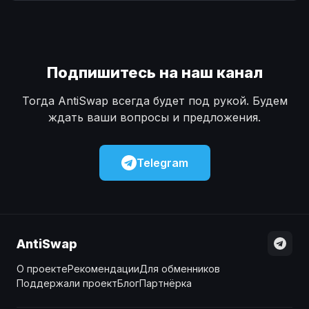
Наличные
Наличные
USD
USD
Наличные
Наличные
KZT
KZT
Подпишитесь на наш канал
Тогда AntiSwap всегда будет под рукой. Будем
ждать ваши вопросы и предложения.
Telegram
AntiSwap
О проекте
Рекомендации
Для обменников
Поддержали проект
Блог
Партнёрка