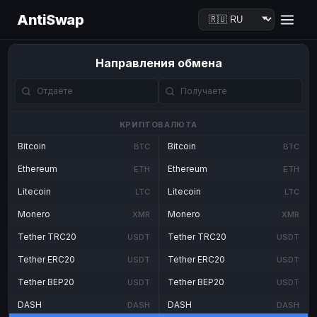
AntiSwap
Направления обмена
КРИПТОВАЛЮТА
Bitcoin
Bitcoin
BTC
BTC
Ethereum
Ethereum
ETH
ETH
Litecoin
Litecoin
LTC
LTC
Monero
Monero
XMR
XMR
Tether TRC20
Tether TRC20
USDT
USDT
Tether ERC20
Tether ERC20
USDT
USDT
Tether BEP20
Tether BEP20
USDT
USDT
DASH
DASH
DASH
DASH