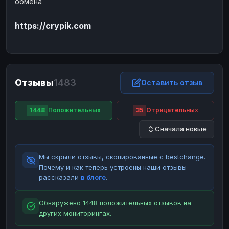
обмена
ЮMoney
ЮMoney
RUB
RUB
https://crypik.com
БАЛАНСЫ КРИПТОБИРЖ
Binance
Binance
RUB
RUB
ИНТЕРНЕТ БАНКИНГ
СБЕР
СБЕР
RUB
RUB
Отзывы
1483
Оставить отзыв
Альфа-Банк
Альфа-Банк
RUB
RUB
Райффайзен
Райффайзен
RUB
RUB
1448
Положительных
35
Отрицательных
ВТБ
ВТБ
RUB
RUB
Сначала новые
Т-Банк
Т-Банк
RUB
RUB
Мы скрыли отзывы, скопированные с bestchange.
ДЕНЕЖНЫЕ ПЕРЕВОДЫ
Почему и как теперь устроены наши отзывы —
ЗК
ЗК
USD
USD
рассказали
в блоге
.
WU
WU
USD
USD
Обнаружено 1448 положительных отзывов на
НАЛИЧНЫЕ ДЕНЬГИ
других мониторингах.
Наличные
Наличные
RUB
RUB