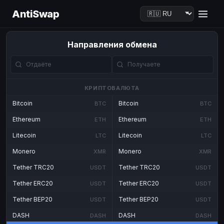
AntiSwap
Направления обмена
КРИПТОВАЛЮТА
Bitcoin
Bitcoin
BTC
BTC
Ethereum
Ethereum
ETH
ETH
Litecoin
Litecoin
LTC
LTC
Monero
Monero
XMR
XMR
Tether TRC20
Tether TRC20
USDT
USDT
Tether ERC20
Tether ERC20
USDT
USDT
Tether BEP20
Tether BEP20
USDT
USDT
DASH
DASH
DASH
DASH