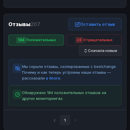
ЮMoney
ЮMoney
RUB
RUB
БАЛАНСЫ КРИПТОБИРЖ
Отзывы
207
Binance
Binance
Оставить отзыв
RUB
RUB
ИНТЕРНЕТ БАНКИНГ
184
Положительных
23
Отрицательных
СБЕР
СБЕР
RUB
RUB
Сначала новые
Альфа-Банк
Альфа-Банк
RUB
RUB
Райффайзен
Райффайзен
RUB
RUB
Мы скрыли отзывы, скопированные с bestchange.
ВТБ
ВТБ
RUB
RUB
Почему и как теперь устроены наши отзывы —
рассказали
в блоге
.
Т-Банк
Т-Банк
RUB
RUB
ДЕНЕЖНЫЕ ПЕРЕВОДЫ
Обнаружено 184 положительных отзывов на
других мониторингах.
ЗК
ЗК
USD
USD
WU
WU
USD
USD
НАЛИЧНЫЕ ДЕНЬГИ
1
Наличные
Наличные
RUB
RUB