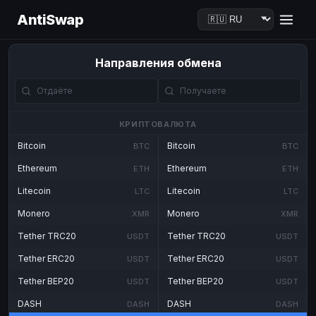
AntiSwap
Направления обмена
КРИПТОВАЛЮТА
Bitcoin
Bitcoin
BTC
BTC
Ethereum
Ethereum
ETH
ETH
Litecoin
Litecoin
LTC
LTC
Monero
Monero
XMR
XMR
Tether TRC20
Tether TRC20
USDT
USDT
Tether ERC20
Tether ERC20
USDT
USDT
Tether BEP20
Tether BEP20
USDT
USDT
DASH
DASH
DASH
DASH