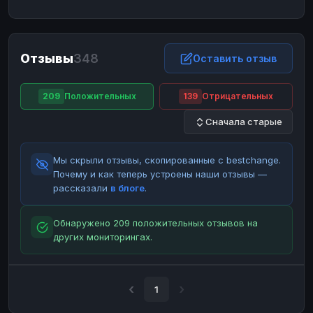
ЮMoney
ЮMoney
RUB
RUB
БАЛАНСЫ КРИПТОБИРЖ
Отзывы
348
Binance
Binance
Оставить отзыв
RUB
RUB
ИНТЕРНЕТ БАНКИНГ
209
Положительных
139
Отрицательных
СБЕР
СБЕР
RUB
RUB
Сначала старые
Альфа-Банк
Альфа-Банк
RUB
RUB
Райффайзен
Райффайзен
RUB
RUB
Мы скрыли отзывы, скопированные с bestchange.
ВТБ
ВТБ
RUB
RUB
Почему и как теперь устроены наши отзывы —
рассказали
в блоге
.
Т-Банк
Т-Банк
RUB
RUB
ДЕНЕЖНЫЕ ПЕРЕВОДЫ
Обнаружено 209 положительных отзывов на
других мониторингах.
ЗК
ЗК
USD
USD
WU
WU
USD
USD
НАЛИЧНЫЕ ДЕНЬГИ
1
Наличные
Наличные
RUB
RUB