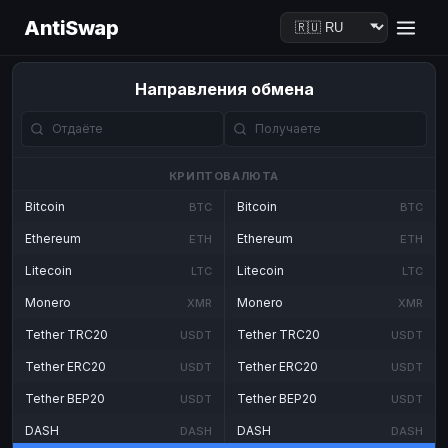
AntiSwap
Направления обмена
КРИПТОВАЛЮТА
Bitcoin
Bitcoin
BTC
BTC
Ethereum
Ethereum
ETH
ETH
Litecoin
Litecoin
LTC
LTC
Monero
Monero
XMR
XMR
Tether TRC20
Tether TRC20
USDT
USDT
Tether ERC20
Tether ERC20
USDT
USDT
Tether BEP20
Tether BEP20
USDT
USDT
DASH
DASH
DASH
DASH