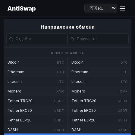
AntiSwap
Направления обмена
КРИПТОВАЛЮТА
Bitcoin
Bitcoin
BTC
BTC
Ethereum
Ethereum
ETH
ETH
Litecoin
Litecoin
LTC
LTC
Monero
Monero
XMR
XMR
Tether TRC20
Tether TRC20
USDT
USDT
Tether ERC20
Tether ERC20
USDT
USDT
Tether BEP20
Tether BEP20
USDT
USDT
DASH
DASH
DASH
DASH