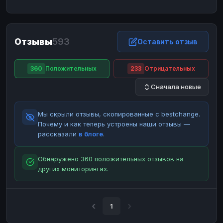
ЮMoney
ЮMoney
RUB
RUB
БАЛАНСЫ КРИПТОБИРЖ
Отзывы
593
Binance
Binance
Оставить отзыв
RUB
RUB
ИНТЕРНЕТ БАНКИНГ
360
Положительных
233
Отрицательных
СБЕР
СБЕР
RUB
RUB
Сначала новые
Альфа-Банк
Альфа-Банк
RUB
RUB
Райффайзен
Райффайзен
RUB
RUB
Мы скрыли отзывы, скопированные с bestchange.
ВТБ
ВТБ
RUB
RUB
Почему и как теперь устроены наши отзывы —
рассказали
в блоге
.
Т-Банк
Т-Банк
RUB
RUB
ДЕНЕЖНЫЕ ПЕРЕВОДЫ
Обнаружено 360 положительных отзывов на
других мониторингах.
ЗК
ЗК
USD
USD
WU
WU
USD
USD
НАЛИЧНЫЕ ДЕНЬГИ
1
Наличные
Наличные
RUB
RUB