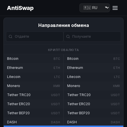
AntiSwap
Направления обмена
КРИПТОВАЛЮТА
Bitcoin
Bitcoin
BTC
BTC
Ethereum
Ethereum
ETH
ETH
Litecoin
Litecoin
LTC
LTC
Monero
Monero
XMR
XMR
Tether TRC20
Tether TRC20
USDT
USDT
Tether ERC20
Tether ERC20
USDT
USDT
Tether BEP20
Tether BEP20
USDT
USDT
DASH
DASH
DASH
DASH