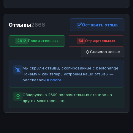
ЮMoney
ЮMoney
RUB
RUB
БАЛАНСЫ КРИПТОБИРЖ
Отзывы
2666
Binance
Binance
Оставить отзыв
RUB
RUB
ИНТЕРНЕТ БАНКИНГ
2612
Положительных
54
Отрицательных
СБЕР
СБЕР
RUB
RUB
Сначала новые
Альфа-Банк
Альфа-Банк
RUB
RUB
Райффайзен
Райффайзен
RUB
RUB
Мы скрыли отзывы, скопированные с bestchange.
ВТБ
ВТБ
RUB
RUB
Почему и как теперь устроены наши отзывы —
рассказали
в блоге
.
Т-Банк
Т-Банк
RUB
RUB
ДЕНЕЖНЫЕ ПЕРЕВОДЫ
Обнаружено 2609 положительных отзывов на
других мониторингах.
ЗК
ЗК
USD
USD
WU
WU
USD
USD
НАЛИЧНЫЕ ДЕНЬГИ
Наличные
Наличные
RUB
RUB