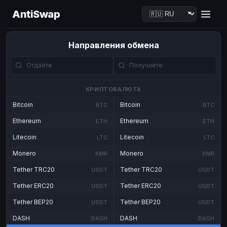
AntiSwap
Направления обмена
КРИПТОВАЛЮТА
Bitcoin
Bitcoin
BTC
BTC
Ethereum
Ethereum
ETH
ETH
Litecoin
Litecoin
LTC
LTC
Monero
Monero
XMR
XMR
Tether TRC20
Tether TRC20
USDT
USDT
Tether ERC20
Tether ERC20
USDT
USDT
Tether BEP20
Tether BEP20
USDT
USDT
DASH
DASH
DASH
DASH