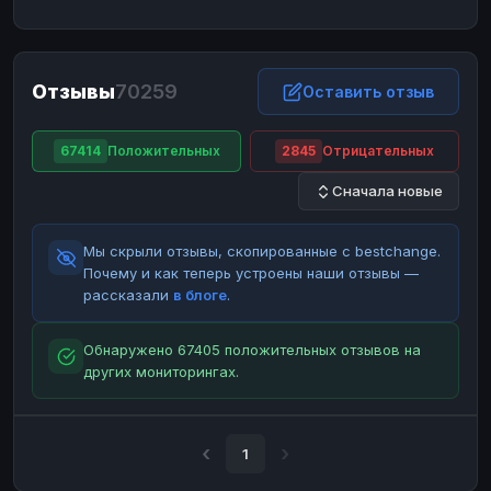
ЮMoney
ЮMoney
RUB
RUB
БАЛАНСЫ КРИПТОБИРЖ
Отзывы
70259
Binance
Binance
Оставить отзыв
RUB
RUB
ИНТЕРНЕТ БАНКИНГ
67414
Положительных
2845
Отрицательных
СБЕР
СБЕР
RUB
RUB
Сначала новые
Альфа-Банк
Альфа-Банк
RUB
RUB
Райффайзен
Райффайзен
RUB
RUB
Мы скрыли отзывы, скопированные с bestchange.
ВТБ
ВТБ
RUB
RUB
Почему и как теперь устроены наши отзывы —
рассказали
в блоге
.
Т-Банк
Т-Банк
RUB
RUB
ДЕНЕЖНЫЕ ПЕРЕВОДЫ
Обнаружено 67405 положительных отзывов на
других мониторингах.
ЗК
ЗК
USD
USD
WU
WU
USD
USD
НАЛИЧНЫЕ ДЕНЬГИ
1
Наличные
Наличные
RUB
RUB