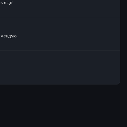
сь еще!
комендую.