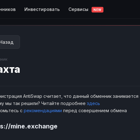
Сервисы
нников
Инвестировать
NEW
Назад
ник
ахта
истрация AntiSwap считает, что данный обменник занимается
у мы так решили? Читайте подробнее
здесь
комьтесь с
рекомендациями
перед совершением обмена
ps://mine.exchange