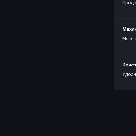
Прода
Миха
Меняю
Конс
Удобн