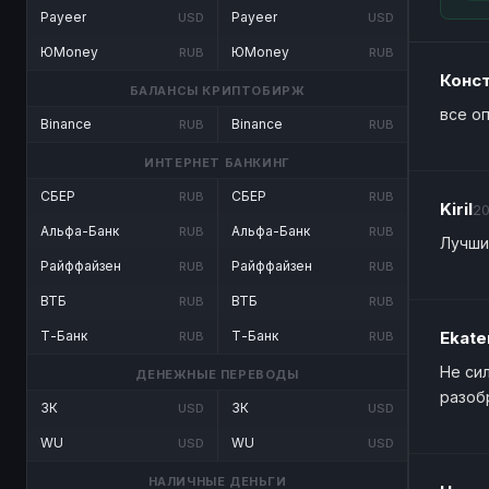
Payeer
Payeer
USD
USD
ЮMoney
ЮMoney
RUB
RUB
Конс
БАЛАНСЫ КРИПТОБИРЖ
все о
Binance
Binance
RUB
RUB
ИНТЕРНЕТ БАНКИНГ
СБЕР
СБЕР
RUB
RUB
Kiril
20
Альфа-Банк
Альфа-Банк
RUB
RUB
Лучши
Райффайзен
Райффайзен
RUB
RUB
ВТБ
ВТБ
RUB
RUB
Т-Банк
Т-Банк
Ekate
RUB
RUB
Не си
ДЕНЕЖНЫЕ ПЕРЕВОДЫ
разоб
ЗК
ЗК
USD
USD
WU
WU
USD
USD
НАЛИЧНЫЕ ДЕНЬГИ