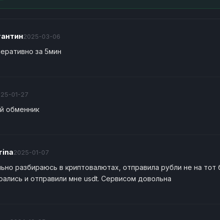
тантин
2025-03-06
перативно за 5мин
25-01-27
й обменник
rina
2025-01-07
льно разбираюсь в криптовалютах, отправила рубли не на тот 
рались и отправили мне usdt. Сервисом довольна