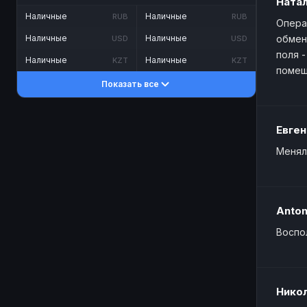
Ната
Наличные
Наличные
RUB
RUB
Опера
Наличные
Наличные
обмен
USD
USD
поля 
Наличные
Наличные
KZT
KZT
помеш
Показать все
Евген
Менял
Anto
Воспо
Нико