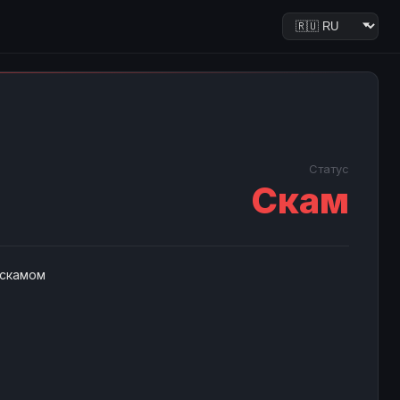
Статус
Скам
 скамом