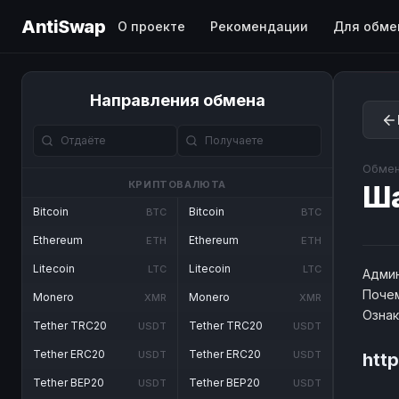
AntiSwap
О проекте
Рекомендации
Для обме
Направления обмена
Обмен
КРИПТОВАЛЮТА
Ш
Bitcoin
Bitcoin
BTC
BTC
Ethereum
Ethereum
ETH
ETH
Litecoin
Litecoin
LTC
LTC
Админ
Почем
Monero
Monero
XMR
XMR
Озна
Tether TRC20
Tether TRC20
USDT
USDT
Tether ERC20
Tether ERC20
USDT
USDT
htt
Tether BEP20
Tether BEP20
USDT
USDT