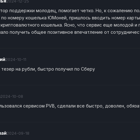
лья
2024-12-25
тор поддержки молодец, помогает четко. Но, к сожалению по
 по номеру кошелька ЮМоней, пришлось вводить номер карты.
- криптовалютного кошелька. Ясно, что сервис еще молодой и 
ало получить общее позитивное впечатление от сотрудничест
ий
2024-10-11
 тезер на рубли, быстро получил по Сберу
n
2024-10-08
льзовался сервисом PVB, сделали все быстро, доволен, обяза
лай
2024-09-18