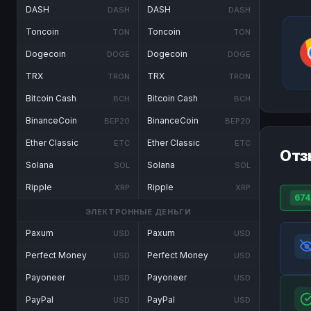
DASH
DASH
DASH
DASH
Toncoin
Toncoin
TON
TON
Dogecoin
Dogecoin
DOGE
DOGE
TRX
TRX
TRON
TRON
Bitcoin Cash
Bitcoin Cash
BCH
BCH
BinanceCoin
BinanceCoin
BEP20
BEP20
Ether Classic
Ether Classic
ETC
ETC
Отз
Solana
Solana
SOL
SOL
Ripple
Ripple
XRP
XRP
674
ЭЛЕКТРОННЫЕ ДЕНЬГИ
Paxum
Paxum
USD
USD
Perfect Money
Perfect Money
USD
USD
Payoneer
Payoneer
USD
USD
PayPal
PayPal
USD
USD