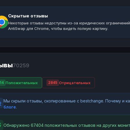
Скрытые отзывы
Некоторые отзывы недоступны из-за юридических ограничений
AntiSwap для Chrome, чтобы видеть полную картину.
ывы
70259
Положительных
Отрицательных
14
2845
Мы скрыли отзывы, скопированные с bestchange. Почему и 
блоге
.
Обнаружено 67404 положительных отзывов на других монит