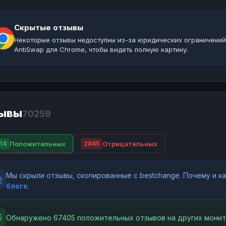
Скрытые отзывы
Некоторые отзывы недоступны из-за юридических ограничений
AntiSwap для Chrome, чтобы видеть полную картину.
ывы
70259
Положительных
Отрицательных
14
2845
Мы скрыли отзывы, скопированные с bestchange. Почему и 
блоге
.
Обнаружено 67405 положительных отзывов на других монит