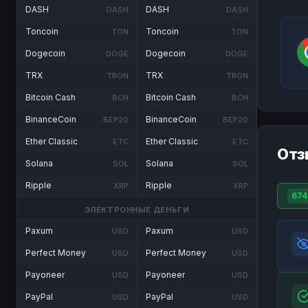
DASH
DASH
DASH
DASH
Toncoin
Toncoin
TON
TON
Dogecoin
Dogecoin
DOGE
DOGE
TRX
TRX
TRON
TRON
Bitcoin Cash
Bitcoin Cash
BCH
BCH
BinanceCoin
BinanceCoin
BEP20
BEP20
Ether Classic
Ether Classic
ETC
ETC
Отз
Solana
Solana
SOL
SOL
Ripple
Ripple
XRP
XRP
674
ЭЛЕКТРОННЫЕ ДЕНЬГИ
Paxum
Paxum
USD
USD
Perfect Money
Perfect Money
USD
USD
Payoneer
Payoneer
USD
USD
PayPal
PayPal
USD
USD