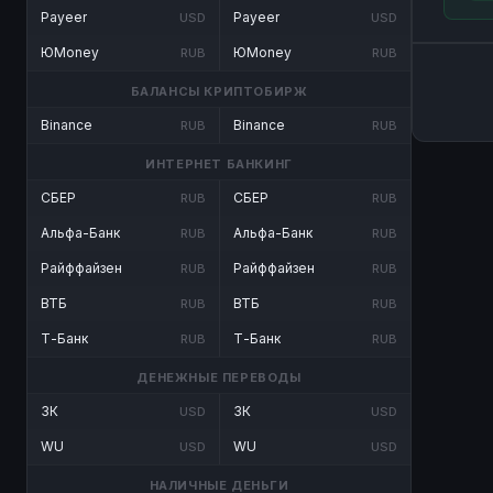
Payeer
Payeer
USD
USD
ЮMoney
ЮMoney
RUB
RUB
БАЛАНСЫ КРИПТОБИРЖ
Binance
Binance
RUB
RUB
ИНТЕРНЕТ БАНКИНГ
СБЕР
СБЕР
RUB
RUB
Альфа-Банк
Альфа-Банк
RUB
RUB
Райффайзен
Райффайзен
RUB
RUB
ВТБ
ВТБ
RUB
RUB
Т-Банк
Т-Банк
RUB
RUB
ДЕНЕЖНЫЕ ПЕРЕВОДЫ
ЗК
ЗК
USD
USD
WU
WU
USD
USD
НАЛИЧНЫЕ ДЕНЬГИ