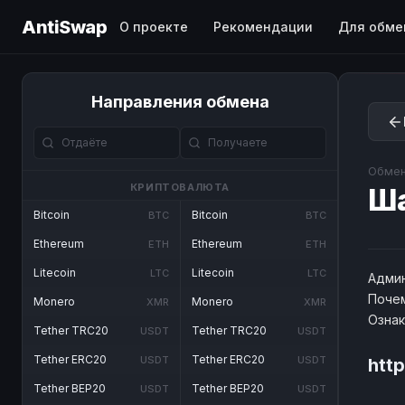
AntiSwap
О проекте
Рекомендации
Для обме
Направления обмена
Обмен
КРИПТОВАЛЮТА
Ш
Bitcoin
Bitcoin
BTC
BTC
Ethereum
Ethereum
ETH
ETH
Litecoin
Litecoin
LTC
LTC
Админ
Почем
Monero
Monero
XMR
XMR
Озна
Tether TRC20
Tether TRC20
USDT
USDT
Tether ERC20
Tether ERC20
USDT
USDT
htt
Tether BEP20
Tether BEP20
USDT
USDT