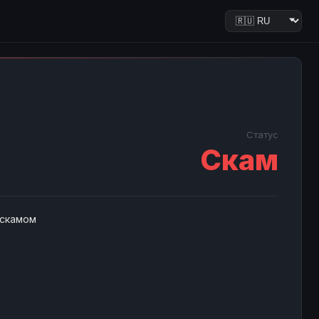
Статус
Скам
 скамом