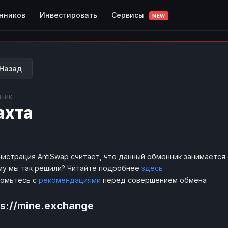
Сервисы
нников
Инвестировать
NEW
Назад
ник
ахта
истрация AntiSwap считает, что данный обменник занимается
у мы так решили? Читайте подробнее
здесь
комьтесь с
рекомендациями
перед совершением обмена
ps://mine.exchange