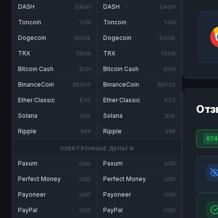
DASH
DASH
DASH
DASH
Toncoin
Toncoin
TON
TON
Dogecoin
Dogecoin
DOGE
DOGE
TRX
TRX
TRON
TRON
Bitcoin Cash
Bitcoin Cash
BCH
BCH
BinanceCoin
BinanceCoin
BEP20
BEP20
Ether Classic
Ether Classic
ETC
ETC
Отз
Solana
Solana
SOL
SOL
Ripple
Ripple
XRP
XRP
674
ЭЛЕКТРОННЫЕ ДЕНЬГИ
Paxum
Paxum
USD
USD
Perfect Money
Perfect Money
USD
USD
Payoneer
Payoneer
USD
USD
PayPal
PayPal
USD
USD