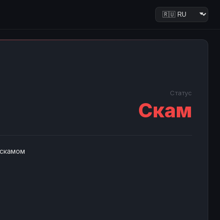
Статус
Скам
 скамом