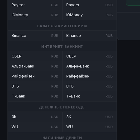
Payeer
Payeer
USD
USD
ЮMoney
ЮMoney
RUB
RUB
БАЛАНСЫ КРИПТОБИРЖ
Binance
Binance
RUB
RUB
ИНТЕРНЕТ БАНКИНГ
СБЕР
СБЕР
RUB
RUB
Альфа-Банк
Альфа-Банк
RUB
RUB
Райффайзен
Райффайзен
RUB
RUB
ВТБ
ВТБ
RUB
RUB
Т-Банк
Т-Банк
RUB
RUB
ДЕНЕЖНЫЕ ПЕРЕВОДЫ
ЗК
ЗК
USD
USD
WU
WU
USD
USD
НАЛИЧНЫЕ ДЕНЬГИ