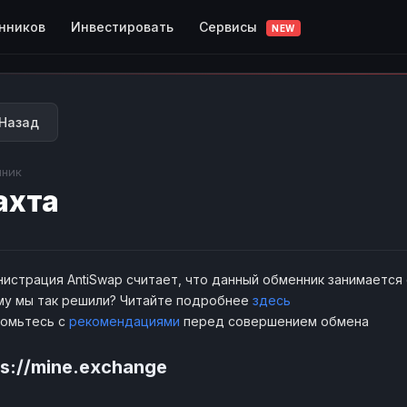
Сервисы
нников
Инвестировать
NEW
Назад
ник
ахта
истрация AntiSwap считает, что данный обменник занимается
у мы так решили? Читайте подробнее
здесь
комьтесь с
рекомендациями
перед совершением обмена
ps://mine.exchange