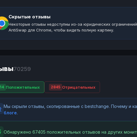
Скрытые отзывы
Некоторые отзывы недоступны из-за юридических ограничений
AntiSwap для Chrome, чтобы видеть полную картину.
ывы
70259
Положительных
Отрицательных
14
2845
Мы скрыли отзывы, скопированные с bestchange. Почему и 
блоге
.
Обнаружено 67405 положительных отзывов на других монит