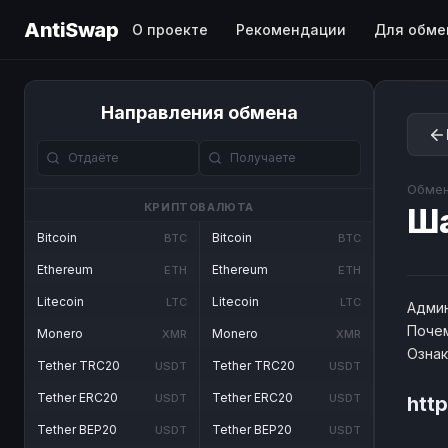
AntiSwap
О проекте
Рекомендации
Для обме
Направления обмена
Обмен
КРИПТОВАЛЮТА
Ш
Bitcoin
Bitcoin
BTC
BTC
Ethereum
Ethereum
ETH
ETH
Litecoin
Litecoin
LTC
LTC
Админ
Почем
Monero
Monero
XMR
XMR
Озна
Tether TRC20
Tether TRC20
USDT
USDT
Tether ERC20
Tether ERC20
USDT
USDT
htt
Tether BEP20
Tether BEP20
USDT
USDT