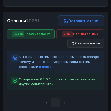
ЮMoney
ЮMoney
RUB
RUB
БАЛАНСЫ КРИПТОБИРЖ
Отзывы
70261
Binance
Binance
Оставить отзыв
RUB
RUB
ИНТЕРНЕТ БАНКИНГ
67416
Положительных
2845
Отрицательных
СБЕР
СБЕР
RUB
RUB
Сначала новые
Альфа-Банк
Альфа-Банк
RUB
RUB
Райффайзен
Райффайзен
RUB
RUB
Мы скрыли отзывы, скопированные с bestchange.
ВТБ
ВТБ
RUB
RUB
Почему и как теперь устроены наши отзывы —
рассказали
в блоге
.
Т-Банк
Т-Банк
RUB
RUB
ДЕНЕЖНЫЕ ПЕРЕВОДЫ
Обнаружено 67407 положительных отзывов на
других мониторингах.
ЗК
ЗК
USD
USD
WU
WU
USD
USD
НАЛИЧНЫЕ ДЕНЬГИ
1
Наличные
Наличные
RUB
RUB