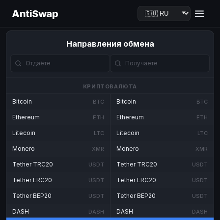
AntiSwap
Направления обмена
КРИПТОВАЛЮТА
Bitcoin
Bitcoin
BTC
BTC
Ethereum
Ethereum
ETH
ETH
Litecoin
Litecoin
LTC
LTC
Monero
Monero
XMR
XMR
Tether TRC20
Tether TRC20
USDT
USDT
Tether ERC20
Tether ERC20
USDT
USDT
Tether BEP20
Tether BEP20
USDT
USDT
DASH
DASH
DASH
DASH