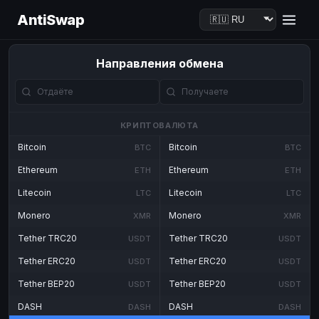
AntiSwap
Направления обмена
КРИПТОВАЛЮТА
Bitcoin
Bitcoin
BTC
BTC
Ethereum
Ethereum
ETH
ETH
Litecoin
Litecoin
LTC
LTC
Monero
Monero
XMR
XMR
Tether TRC20
Tether TRC20
USDT
USDT
Tether ERC20
Tether ERC20
USDT
USDT
Tether BEP20
Tether BEP20
USDT
USDT
DASH
DASH
DASH
DASH