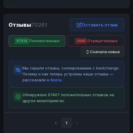
ЮMoney
ЮMoney
RUB
RUB
БАЛАНСЫ КРИПТОБИРЖ
Отзывы
70261
Binance
Binance
Оставить отзыв
RUB
RUB
ИНТЕРНЕТ БАНКИНГ
67416
Положительных
2845
Отрицательных
СБЕР
СБЕР
RUB
RUB
Сначала новые
Альфа-Банк
Альфа-Банк
RUB
RUB
Райффайзен
Райффайзен
RUB
RUB
Мы скрыли отзывы, скопированные с bestchange.
ВТБ
ВТБ
RUB
RUB
Почему и как теперь устроены наши отзывы —
рассказали
в блоге
.
Т-Банк
Т-Банк
RUB
RUB
ДЕНЕЖНЫЕ ПЕРЕВОДЫ
Обнаружено 67407 положительных отзывов на
других мониторингах.
ЗК
ЗК
USD
USD
WU
WU
USD
USD
НАЛИЧНЫЕ ДЕНЬГИ
1
Наличные
Наличные
RUB
RUB