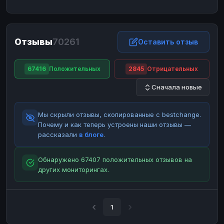
ЮMoney
ЮMoney
RUB
RUB
БАЛАНСЫ КРИПТОБИРЖ
Отзывы
70261
Binance
Binance
Оставить отзыв
RUB
RUB
ИНТЕРНЕТ БАНКИНГ
67416
Положительных
2845
Отрицательных
СБЕР
СБЕР
RUB
RUB
Сначала новые
Альфа-Банк
Альфа-Банк
RUB
RUB
Райффайзен
Райффайзен
RUB
RUB
Мы скрыли отзывы, скопированные с bestchange.
ВТБ
ВТБ
RUB
RUB
Почему и как теперь устроены наши отзывы —
рассказали
в блоге
.
Т-Банк
Т-Банк
RUB
RUB
ДЕНЕЖНЫЕ ПЕРЕВОДЫ
Обнаружено 67407 положительных отзывов на
других мониторингах.
ЗК
ЗК
USD
USD
WU
WU
USD
USD
НАЛИЧНЫЕ ДЕНЬГИ
1
Наличные
Наличные
RUB
RUB