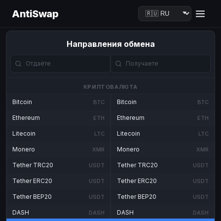
AntiSwap
Направления обмена
КРИПТОВАЛЮТА
Bitcoin
Bitcoin
BTC
BTC
Ethereum
Ethereum
ETH
ETH
Litecoin
Litecoin
LTC
LTC
Monero
Monero
XMR
XMR
Tether TRC20
Tether TRC20
USDT
USDT
Tether ERC20
Tether ERC20
USDT
USDT
Tether BEP20
Tether BEP20
USDT
USDT
DASH
DASH
DASH
DASH