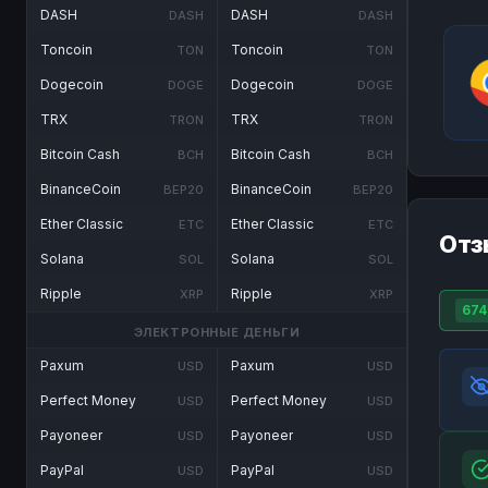
DASH
DASH
DASH
DASH
Toncoin
Toncoin
TON
TON
Dogecoin
Dogecoin
DOGE
DOGE
TRX
TRX
TRON
TRON
Bitcoin Cash
Bitcoin Cash
BCH
BCH
BinanceCoin
BinanceCoin
BEP20
BEP20
Ether Classic
Ether Classic
ETC
ETC
Отз
Solana
Solana
SOL
SOL
Ripple
Ripple
XRP
XRP
674
ЭЛЕКТРОННЫЕ ДЕНЬГИ
Paxum
Paxum
USD
USD
Perfect Money
Perfect Money
USD
USD
Payoneer
Payoneer
USD
USD
PayPal
PayPal
USD
USD