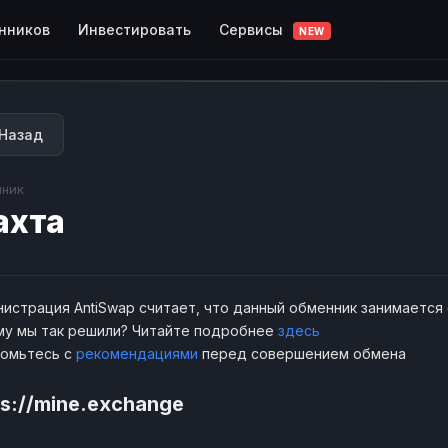
Сервисы
нников
Инвестировать
NEW
Назад
ник
ахта
истрация AntiSwap считает, что данный обменник занимается
у мы так решили? Читайте подробнее
здесь
комьтесь с
рекомендациями
перед совершением обмена
ps://mine.exchange