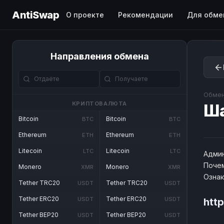
AntiSwap
О проекте
Рекомендации
Для обме
Направления обмена
Обмен
КРИПТОВАЛЮТА
Ш
Bitcoin
Bitcoin
BTC
BTC
Ethereum
Ethereum
ETH
ETH
Litecoin
Litecoin
LTC
LTC
Админ
Почем
Monero
Monero
XMR
XMR
Озна
Tether TRC20
Tether TRC20
USDT
USDT
Tether ERC20
Tether ERC20
USDT
USDT
htt
Tether BEP20
Tether BEP20
USDT
USDT