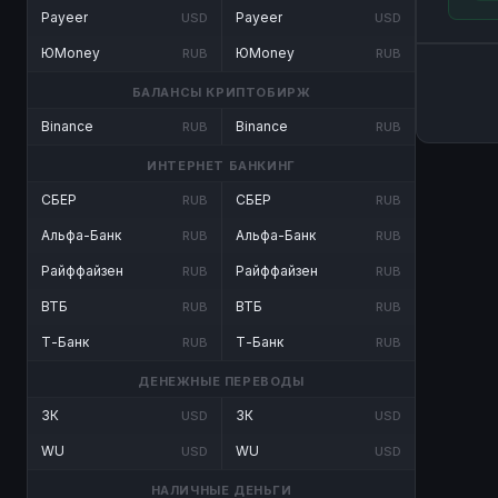
Payeer
Payeer
USD
USD
ЮMoney
ЮMoney
RUB
RUB
БАЛАНСЫ КРИПТОБИРЖ
Binance
Binance
RUB
RUB
ИНТЕРНЕТ БАНКИНГ
СБЕР
СБЕР
RUB
RUB
Альфа-Банк
Альфа-Банк
RUB
RUB
Райффайзен
Райффайзен
RUB
RUB
ВТБ
ВТБ
RUB
RUB
Т-Банк
Т-Банк
RUB
RUB
ДЕНЕЖНЫЕ ПЕРЕВОДЫ
ЗК
ЗК
USD
USD
WU
WU
USD
USD
НАЛИЧНЫЕ ДЕНЬГИ