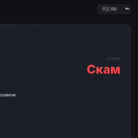
Статус
Скам
 скамом