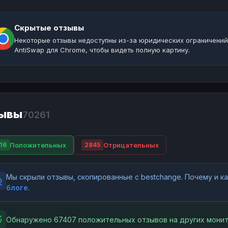
Скрытые отзывы
Некоторые отзывы недоступны из-за юридических ограничений
AntiSwap для Chrome, чтобы видеть полную картину.
ывы
70261
Положительных
Отрицательных
16
2845
Мы скрыли отзывы, скопированные с bestchange. Почему и 
блоге
.
Обнаружено 67407 положительных отзывов на других монит