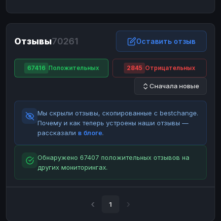
ЮMoney
ЮMoney
RUB
RUB
БАЛАНСЫ КРИПТОБИРЖ
Отзывы
70261
Binance
Binance
Оставить отзыв
RUB
RUB
ИНТЕРНЕТ БАНКИНГ
67416
Положительных
2845
Отрицательных
СБЕР
СБЕР
RUB
RUB
Сначала новые
Альфа-Банк
Альфа-Банк
RUB
RUB
Райффайзен
Райффайзен
RUB
RUB
Мы скрыли отзывы, скопированные с bestchange.
ВТБ
ВТБ
RUB
RUB
Почему и как теперь устроены наши отзывы —
рассказали
в блоге
.
Т-Банк
Т-Банк
RUB
RUB
ДЕНЕЖНЫЕ ПЕРЕВОДЫ
Обнаружено 67407 положительных отзывов на
других мониторингах.
ЗК
ЗК
USD
USD
WU
WU
USD
USD
НАЛИЧНЫЕ ДЕНЬГИ
1
Наличные
Наличные
RUB
RUB