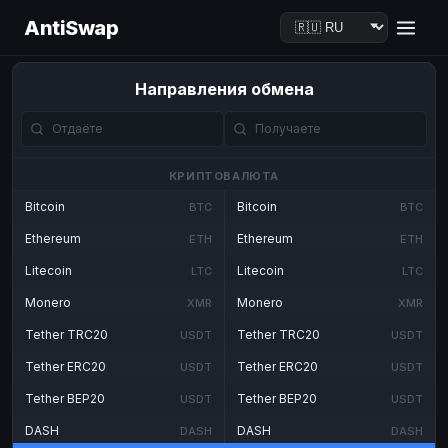
AntiSwap
Направления обмена
КРИПТОВАЛЮТА
Bitcoin
Bitcoin
BTC
BTC
Ethereum
Ethereum
ETH
ETH
Litecoin
Litecoin
LTC
LTC
Monero
Monero
XMR
XMR
Tether TRC20
Tether TRC20
USDT
USDT
Tether ERC20
Tether ERC20
USDT
USDT
Tether BEP20
Tether BEP20
USDT
USDT
DASH
DASH
DASH
DASH