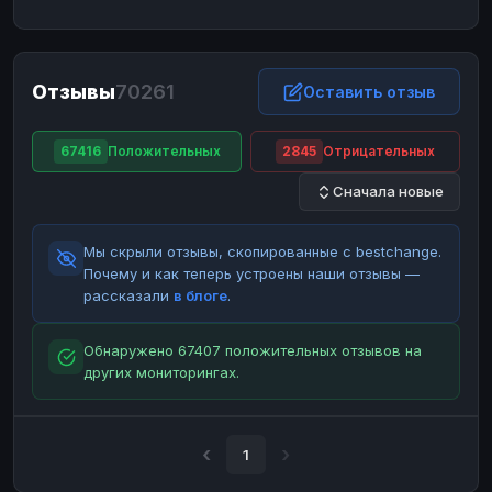
ЮMoney
ЮMoney
RUB
RUB
БАЛАНСЫ КРИПТОБИРЖ
Отзывы
70261
Binance
Binance
Оставить отзыв
RUB
RUB
ИНТЕРНЕТ БАНКИНГ
67416
Положительных
2845
Отрицательных
СБЕР
СБЕР
RUB
RUB
Сначала новые
Альфа-Банк
Альфа-Банк
RUB
RUB
Райффайзен
Райффайзен
RUB
RUB
Мы скрыли отзывы, скопированные с bestchange.
ВТБ
ВТБ
RUB
RUB
Почему и как теперь устроены наши отзывы —
рассказали
в блоге
.
Т-Банк
Т-Банк
RUB
RUB
ДЕНЕЖНЫЕ ПЕРЕВОДЫ
Обнаружено 67407 положительных отзывов на
других мониторингах.
ЗК
ЗК
USD
USD
WU
WU
USD
USD
НАЛИЧНЫЕ ДЕНЬГИ
1
Наличные
Наличные
RUB
RUB