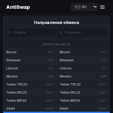
AntiSwap
Направления обмена
КРИПТОВАЛЮТА
Bitcoin
Bitcoin
BTC
BTC
Ethereum
Ethereum
ETH
ETH
Litecoin
Litecoin
LTC
LTC
Monero
Monero
XMR
XMR
Tether TRC20
Tether TRC20
USDT
USDT
Tether ERC20
Tether ERC20
USDT
USDT
Tether BEP20
Tether BEP20
USDT
USDT
DASH
DASH
DASH
DASH