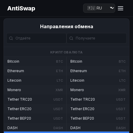
AntiSwap
Направления обмена
КРИПТОВАЛЮТА
Bitcoin
Bitcoin
BTC
BTC
Ethereum
Ethereum
ETH
ETH
Litecoin
Litecoin
LTC
LTC
Monero
Monero
XMR
XMR
Tether TRC20
Tether TRC20
USDT
USDT
Tether ERC20
Tether ERC20
USDT
USDT
Tether BEP20
Tether BEP20
USDT
USDT
DASH
DASH
DASH
DASH