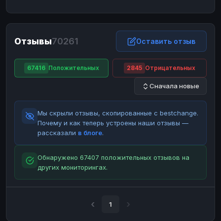
ЮMoney
ЮMoney
RUB
RUB
БАЛАНСЫ КРИПТОБИРЖ
Отзывы
70261
Binance
Binance
Оставить отзыв
RUB
RUB
ИНТЕРНЕТ БАНКИНГ
67416
Положительных
2845
Отрицательных
СБЕР
СБЕР
RUB
RUB
Сначала новые
Альфа-Банк
Альфа-Банк
RUB
RUB
Райффайзен
Райффайзен
RUB
RUB
Мы скрыли отзывы, скопированные с bestchange.
ВТБ
ВТБ
RUB
RUB
Почему и как теперь устроены наши отзывы —
рассказали
в блоге
.
Т-Банк
Т-Банк
RUB
RUB
ДЕНЕЖНЫЕ ПЕРЕВОДЫ
Обнаружено 67407 положительных отзывов на
других мониторингах.
ЗК
ЗК
USD
USD
WU
WU
USD
USD
НАЛИЧНЫЕ ДЕНЬГИ
1
Наличные
Наличные
RUB
RUB