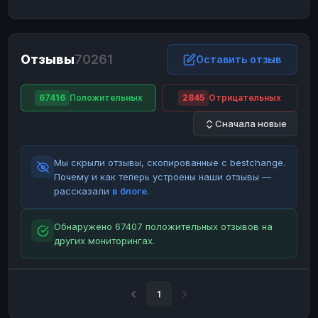
ЮMoney
ЮMoney
RUB
RUB
БАЛАНСЫ КРИПТОБИРЖ
Отзывы
70261
Binance
Binance
Оставить отзыв
RUB
RUB
ИНТЕРНЕТ БАНКИНГ
67416
Положительных
2845
Отрицательных
СБЕР
СБЕР
RUB
RUB
Сначала новые
Альфа-Банк
Альфа-Банк
RUB
RUB
Райффайзен
Райффайзен
RUB
RUB
Мы скрыли отзывы, скопированные с bestchange.
ВТБ
ВТБ
RUB
RUB
Почему и как теперь устроены наши отзывы —
рассказали
в блоге
.
Т-Банк
Т-Банк
RUB
RUB
ДЕНЕЖНЫЕ ПЕРЕВОДЫ
Обнаружено 67407 положительных отзывов на
других мониторингах.
ЗК
ЗК
USD
USD
WU
WU
USD
USD
НАЛИЧНЫЕ ДЕНЬГИ
1
Наличные
Наличные
RUB
RUB