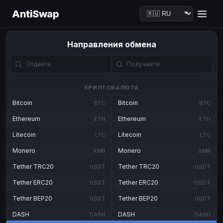
AntiSwap
Направления обмена
КРИПТОВАЛЮТА
Bitcoin
Bitcoin
BTC
BTC
Ethereum
Ethereum
ETH
ETH
Litecoin
Litecoin
LTC
LTC
Monero
Monero
XMR
XMR
Tether TRC20
Tether TRC20
USDT
USDT
Tether ERC20
Tether ERC20
USDT
USDT
Tether BEP20
Tether BEP20
USDT
USDT
DASH
DASH
DASH
DASH