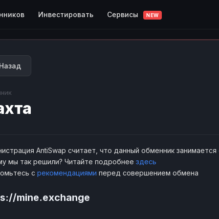
Сервисы
нников
Инвестировать
NEW
Назад
ник
ахта
истрация AntiSwap считает, что данный обменник занимается
у мы так решили? Читайте подробнее
здесь
комьтесь с
рекомендациями
перед совершением обмена
ps://mine.exchange