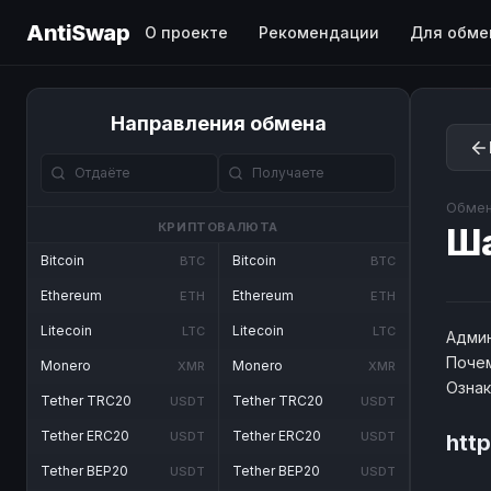
AntiSwap
О проекте
Рекомендации
Для обме
Направления обмена
Обмен
КРИПТОВАЛЮТА
Ш
Bitcoin
Bitcoin
BTC
BTC
Ethereum
Ethereum
ETH
ETH
Litecoin
Litecoin
LTC
LTC
Админ
Почем
Monero
Monero
XMR
XMR
Озна
Tether TRC20
Tether TRC20
USDT
USDT
Tether ERC20
Tether ERC20
USDT
USDT
htt
Tether BEP20
Tether BEP20
USDT
USDT