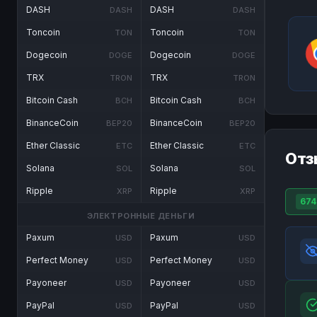
DASH
DASH
DASH
DASH
Toncoin
Toncoin
TON
TON
Dogecoin
Dogecoin
DOGE
DOGE
TRX
TRX
TRON
TRON
Bitcoin Cash
Bitcoin Cash
BCH
BCH
BinanceCoin
BinanceCoin
BEP20
BEP20
Ether Classic
Ether Classic
ETC
ETC
Отз
Solana
Solana
SOL
SOL
Ripple
Ripple
XRP
XRP
674
ЭЛЕКТРОННЫЕ ДЕНЬГИ
Paxum
Paxum
USD
USD
Perfect Money
Perfect Money
USD
USD
Payoneer
Payoneer
USD
USD
PayPal
PayPal
USD
USD