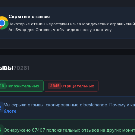
Скрытые отзывы
Некоторые отзывы недоступны из-за юридических ограничений
AntiSwap для Chrome, чтобы видеть полную картину.
ывы
70261
Положительных
Отрицательных
16
2845
Мы скрыли отзывы, скопированные с bestchange. Почему и 
блоге
.
Обнаружено 67407 положительных отзывов на других монит