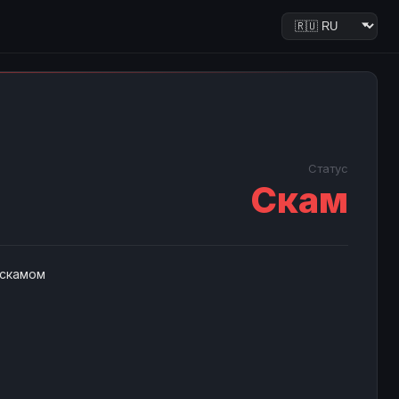
Статус
Скам
 скамом