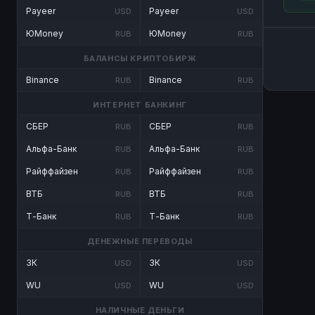
Payeer
Payeer
USD
USD
ЮMoney
ЮMoney
RUB
RUB
БАЛАНСЫ КРИПТОБИРЖ
Binance
Binance
RUB
RUB
ИНТЕРНЕТ БАНКИНГ
СБЕР
СБЕР
RUB
RUB
Альфа-Банк
Альфа-Банк
RUB
RUB
Райффайзен
Райффайзен
RUB
RUB
ВТБ
ВТБ
RUB
RUB
Т-Банк
Т-Банк
RUB
RUB
ДЕНЕЖНЫЕ ПЕРЕВОДЫ
ЗК
ЗК
USD
USD
WU
WU
USD
USD
НАЛИЧНЫЕ ДЕНЬГИ