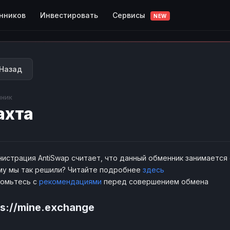
Сервисы
нников
Инвестировать
NEW
Назад
ник
ахта
истрация AntiSwap считает, что данный обменник занимается
у мы так решили? Читайте подробнее
здесь
комьтесь с
рекомендациями
перед совершением обмена
ps://mine.exchange