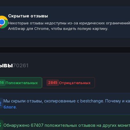
Скрытые отзывы
Некоторые отзывы недоступны из-за юридических ограничений
AntiSwap для Chrome, чтобы видеть полную картину.
ывы
70261
Положительных
Отрицательных
16
2845
Мы скрыли отзывы, скопированные с bestchange. Почему и 
блоге
.
Обнаружено 67407 положительных отзывов на других монит