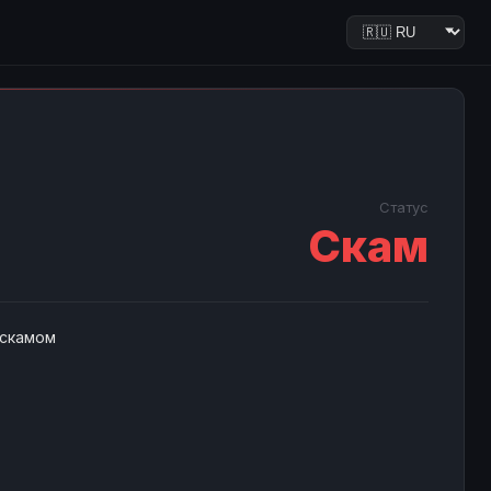
Статус
Скам
 скамом