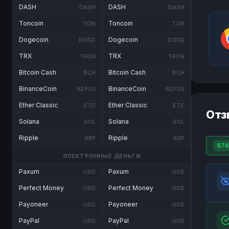
DASH
DASH
DASH
DASH
Toncoin
Toncoin
TON
TON
Dogecoin
Dogecoin
DOGE
DOGE
TRX
TRX
TRON
TRON
Bitcoin Cash
Bitcoin Cash
BCH
BCH
BinanceCoin
BinanceCoin
BEP20
BEP20
Ether Classic
Ether Classic
ETC
ETC
Отз
Solana
Solana
SOL
SOL
Ripple
Ripple
XRP
XRP
674
ЭЛЕКТРОННЫЕ ДЕНЬГИ
Paxum
Paxum
USD
USD
Perfect Money
Perfect Money
USD
USD
Payoneer
Payoneer
USD
USD
PayPal
PayPal
USD
USD