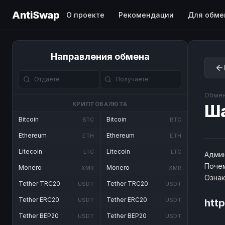
AntiSwap
О проекте
Рекомендации
Для обме
Направления обмена
Обмен
КРИПТОВАЛЮТА
Ш
Bitcoin
Bitcoin
BTC
BTC
Ethereum
Ethereum
ETH
ETH
Litecoin
Litecoin
LTC
LTC
Админ
Почем
Monero
Monero
XMR
XMR
Озна
Tether TRC20
Tether TRC20
USDT
USDT
Tether ERC20
Tether ERC20
USDT
USDT
htt
Tether BEP20
Tether BEP20
USDT
USDT