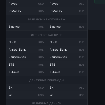
Payeer
Payeer
USD
USD
ЮMoney
ЮMoney
RUB
RUB
БАЛАНСЫ КРИПТОБИРЖ
Binance
Binance
RUB
RUB
ИНТЕРНЕТ БАНКИНГ
СБЕР
СБЕР
RUB
RUB
Альфа-Банк
Альфа-Банк
RUB
RUB
Райффайзен
Райффайзен
RUB
RUB
ВТБ
ВТБ
RUB
RUB
Т-Банк
Т-Банк
RUB
RUB
ДЕНЕЖНЫЕ ПЕРЕВОДЫ
ЗК
ЗК
USD
USD
WU
WU
USD
USD
НАЛИЧНЫЕ ДЕНЬГИ