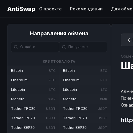
AntiSwap
О проекте
Рекомендации
Для обме
Направления обмена
Обмен
КРИПТОВАЛЮТА
Ш
Bitcoin
Bitcoin
BTC
BTC
Ethereum
Ethereum
ETH
ETH
Litecoin
Litecoin
LTC
LTC
Админ
Почем
Monero
Monero
XMR
XMR
Озна
Tether TRC20
Tether TRC20
USDT
USDT
Tether ERC20
Tether ERC20
USDT
USDT
htt
Tether BEP20
Tether BEP20
USDT
USDT