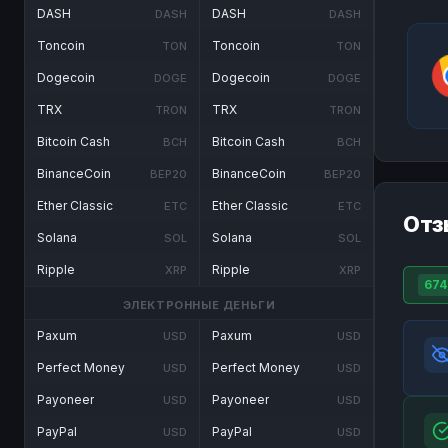
DASH
DASH
DASH
DASH
Toncoin
Toncoin
TON
TON
Dogecoin
Dogecoin
DOGE
DOGE
TRX
TRX
TRON
TRON
Bitcoin Cash
Bitcoin Cash
BCH
BCH
BinanceCoin
BinanceCoin
BEP20
BEP20
Ether Classic
Ether Classic
ETC
ETC
Отз
Solana
Solana
SOL
SOL
Ripple
Ripple
XRP
XRP
674
ЭЛЕКТРОННЫЕ ДЕНЬГИ
Paxum
Paxum
USD
USD
Perfect Money
Perfect Money
USD
USD
Payoneer
Payoneer
USD
USD
PayPal
PayPal
USD
USD