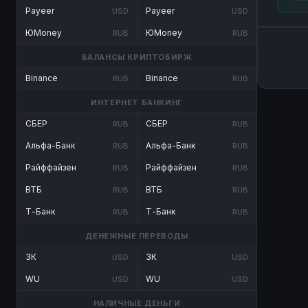
Payeer
Payeer
USD
USD
ЮMoney
ЮMoney
RUB
RUB
БАЛАНСЫ КРИПТОБИРЖ
Binance
Binance
RUB
RUB
ИНТЕРНЕТ БАНКИНГ
СБЕР
СБЕР
RUB
RUB
Альфа-Банк
Альфа-Банк
RUB
RUB
Райффайзен
Райффайзен
RUB
RUB
ВТБ
ВТБ
RUB
RUB
Т-Банк
Т-Банк
RUB
RUB
ДЕНЕЖНЫЕ ПЕРЕВОДЫ
ЗК
ЗК
USD
USD
WU
WU
USD
USD
НАЛИЧНЫЕ ДЕНЬГИ