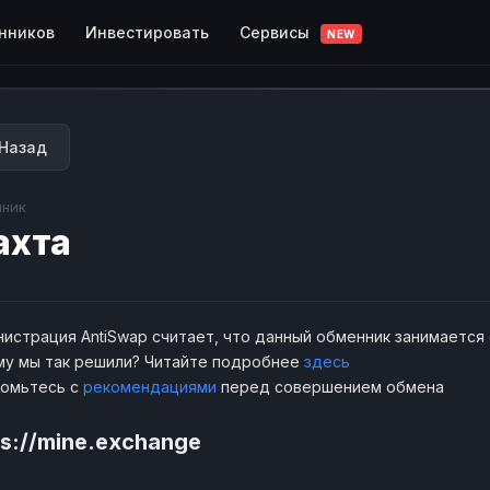
Сервисы
нников
Инвестировать
NEW
Назад
ник
ахта
истрация AntiSwap считает, что данный обменник занимается
у мы так решили? Читайте подробнее
здесь
комьтесь с
рекомендациями
перед совершением обмена
ps://mine.exchange