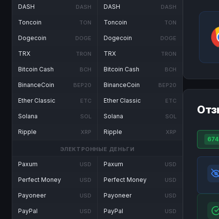
DASH
DASH
DASH
DASH
Toncoin
Toncoin
TON
TON
Dogecoin
Dogecoin
DOGE
DOGE
TRX
TRX
TRON
TRON
Bitcoin Cash
Bitcoin Cash
BCH
BCH
BinanceCoin
BinanceCoin
BEP20
BEP20
Ether Classic
Ether Classic
ETC
ETC
Отз
Solana
Solana
SOL
SOL
Ripple
Ripple
XRP
XRP
674
ЭЛЕКТРОННЫЕ ДЕНЬГИ
Paxum
Paxum
USD
USD
Perfect Money
Perfect Money
USD
USD
Payoneer
Payoneer
USD
USD
PayPal
PayPal
USD
USD