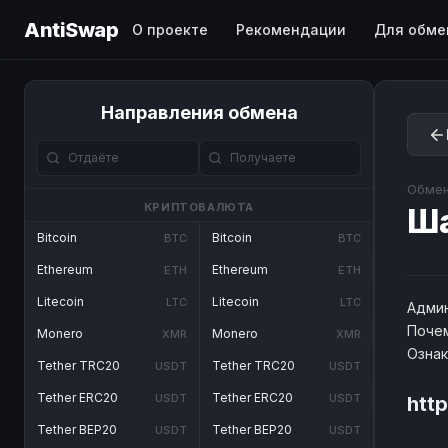
AntiSwap
О проекте
Рекомендации
Для обме
Направления обмена
Обмен
КРИПТОВАЛЮТА
Ш
Bitcoin
Bitcoin
BTC
BTC
Ethereum
Ethereum
ETH
ETH
Litecoin
Litecoin
LTC
LTC
Админ
Почем
Monero
Monero
XMR
XMR
Озна
Tether TRC20
Tether TRC20
USDT
USDT
Tether ERC20
Tether ERC20
USDT
USDT
htt
Tether BEP20
Tether BEP20
USDT
USDT