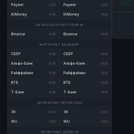
Payeer
Payeer
USD
USD
ЮMoney
ЮMoney
RUB
RUB
БАЛАНСЫ КРИПТОБИРЖ
Binance
Binance
RUB
RUB
ИНТЕРНЕТ БАНКИНГ
СБЕР
СБЕР
RUB
RUB
Альфа-Банк
Альфа-Банк
RUB
RUB
Райффайзен
Райффайзен
RUB
RUB
ВТБ
ВТБ
RUB
RUB
Т-Банк
Т-Банк
RUB
RUB
ДЕНЕЖНЫЕ ПЕРЕВОДЫ
ЗК
ЗК
USD
USD
WU
WU
USD
USD
НАЛИЧНЫЕ ДЕНЬГИ