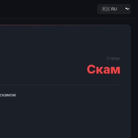
Статус
Скам
 скамом