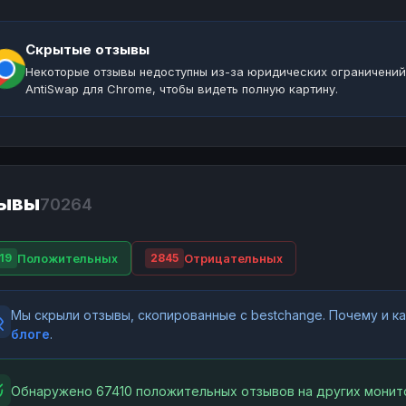
Скрытые отзывы
Некоторые отзывы недоступны из-за юридических ограничений
AntiSwap для Chrome, чтобы видеть полную картину.
ывы
70264
Положительных
Отрицательных
19
2845
Мы скрыли отзывы, скопированные с bestchange. Почему и 
блоге
.
Обнаружено 67410 положительных отзывов на других монит