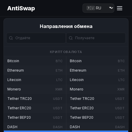
AntiSwap
Направления обмена
КРИПТОВАЛЮТА
Bitcoin
Bitcoin
BTC
BTC
Ethereum
Ethereum
ETH
ETH
Litecoin
Litecoin
LTC
LTC
Monero
Monero
XMR
XMR
Tether TRC20
Tether TRC20
USDT
USDT
Tether ERC20
Tether ERC20
USDT
USDT
Tether BEP20
Tether BEP20
USDT
USDT
DASH
DASH
DASH
DASH