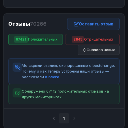
ЮMoney
ЮMoney
RUB
RUB
БАЛАНСЫ КРИПТОБИРЖ
Отзывы
70266
Binance
Binance
Оставить отзыв
RUB
RUB
ИНТЕРНЕТ БАНКИНГ
67421
Положительных
2845
Отрицательных
СБЕР
СБЕР
RUB
RUB
Сначала новые
Альфа-Банк
Альфа-Банк
RUB
RUB
Райффайзен
Райффайзен
RUB
RUB
Мы скрыли отзывы, скопированные с bestchange.
ВТБ
ВТБ
RUB
RUB
Почему и как теперь устроены наши отзывы —
рассказали
в блоге
.
Т-Банк
Т-Банк
RUB
RUB
ДЕНЕЖНЫЕ ПЕРЕВОДЫ
Обнаружено 67412 положительных отзывов на
других мониторингах.
ЗК
ЗК
USD
USD
WU
WU
USD
USD
НАЛИЧНЫЕ ДЕНЬГИ
1
Наличные
Наличные
RUB
RUB