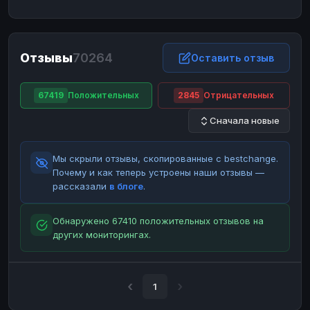
ЮMoney
ЮMoney
RUB
RUB
БАЛАНСЫ КРИПТОБИРЖ
Отзывы
70264
Binance
Binance
Оставить отзыв
RUB
RUB
ИНТЕРНЕТ БАНКИНГ
67419
Положительных
2845
Отрицательных
СБЕР
СБЕР
RUB
RUB
Сначала новые
Альфа-Банк
Альфа-Банк
RUB
RUB
Райффайзен
Райффайзен
RUB
RUB
Мы скрыли отзывы, скопированные с bestchange.
ВТБ
ВТБ
RUB
RUB
Почему и как теперь устроены наши отзывы —
рассказали
в блоге
.
Т-Банк
Т-Банк
RUB
RUB
ДЕНЕЖНЫЕ ПЕРЕВОДЫ
Обнаружено 67410 положительных отзывов на
других мониторингах.
ЗК
ЗК
USD
USD
WU
WU
USD
USD
НАЛИЧНЫЕ ДЕНЬГИ
1
Наличные
Наличные
RUB
RUB