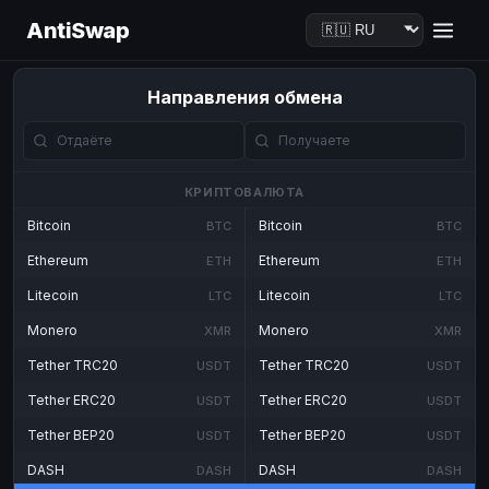
AntiSwap
Направления обмена
КРИПТОВАЛЮТА
Bitcoin
Bitcoin
BTC
BTC
Ethereum
Ethereum
ETH
ETH
Litecoin
Litecoin
LTC
LTC
Monero
Monero
XMR
XMR
Tether TRC20
Tether TRC20
USDT
USDT
Tether ERC20
Tether ERC20
USDT
USDT
Tether BEP20
Tether BEP20
USDT
USDT
DASH
DASH
DASH
DASH