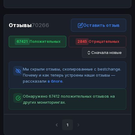
ЮMoney
ЮMoney
RUB
RUB
БАЛАНСЫ КРИПТОБИРЖ
Отзывы
70266
Binance
Binance
Оставить отзыв
RUB
RUB
ИНТЕРНЕТ БАНКИНГ
67421
Положительных
2845
Отрицательных
СБЕР
СБЕР
RUB
RUB
Сначала новые
Альфа-Банк
Альфа-Банк
RUB
RUB
Райффайзен
Райффайзен
RUB
RUB
Мы скрыли отзывы, скопированные с bestchange.
ВТБ
ВТБ
RUB
RUB
Почему и как теперь устроены наши отзывы —
рассказали
в блоге
.
Т-Банк
Т-Банк
RUB
RUB
ДЕНЕЖНЫЕ ПЕРЕВОДЫ
Обнаружено 67412 положительных отзывов на
других мониторингах.
ЗК
ЗК
USD
USD
WU
WU
USD
USD
НАЛИЧНЫЕ ДЕНЬГИ
1
Наличные
Наличные
RUB
RUB