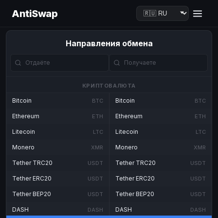
AntiSwap
Направления обмена
КРИПТОВАЛЮТА
Bitcoin
Bitcoin
BTC
BTC
Ethereum
Ethereum
ETH
ETH
Litecoin
Litecoin
LTC
LTC
Monero
Monero
XMR
XMR
Tether TRC20
Tether TRC20
USDT
USDT
Tether ERC20
Tether ERC20
USDT
USDT
Tether BEP20
Tether BEP20
USDT
USDT
DASH
DASH
DASH
DASH