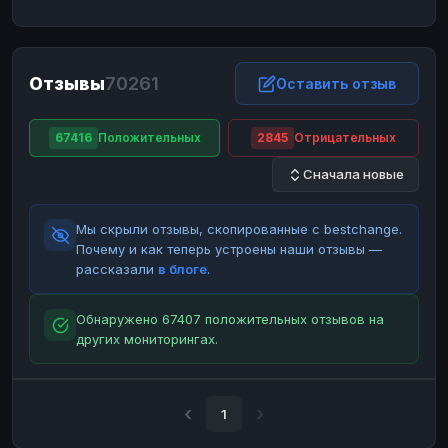
ЮMoney
ЮMoney
RUB
RUB
БАЛАНСЫ КРИПТОБИРЖ
Отзывы
70261
Binance
Binance
Оставить отзыв
RUB
RUB
ИНТЕРНЕТ БАНКИНГ
67416
Положительных
2845
Отрицательных
СБЕР
СБЕР
RUB
RUB
Сначала новые
Альфа-Банк
Альфа-Банк
RUB
RUB
Райффайзен
Райффайзен
RUB
RUB
Мы скрыли отзывы, скопированные с bestchange.
ВТБ
ВТБ
RUB
RUB
Почему и как теперь устроены наши отзывы —
рассказали
в блоге
.
Т-Банк
Т-Банк
RUB
RUB
ДЕНЕЖНЫЕ ПЕРЕВОДЫ
Обнаружено 67407 положительных отзывов на
других мониторингах.
ЗК
ЗК
USD
USD
WU
WU
USD
USD
НАЛИЧНЫЕ ДЕНЬГИ
1
Наличные
Наличные
RUB
RUB