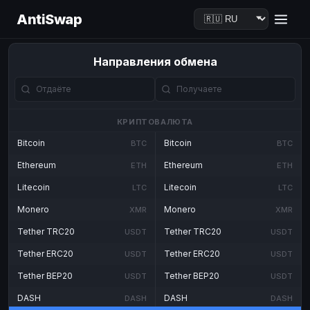
AntiSwap
Направления обмена
КРИПТОВАЛЮТА
Bitcoin
Bitcoin
BTC
BTC
Ethereum
Ethereum
ETH
ETH
Litecoin
Litecoin
LTC
LTC
Monero
Monero
XMR
XMR
Tether TRC20
Tether TRC20
USDT
USDT
Tether ERC20
Tether ERC20
USDT
USDT
Tether BEP20
Tether BEP20
USDT
USDT
DASH
DASH
DASH
DASH