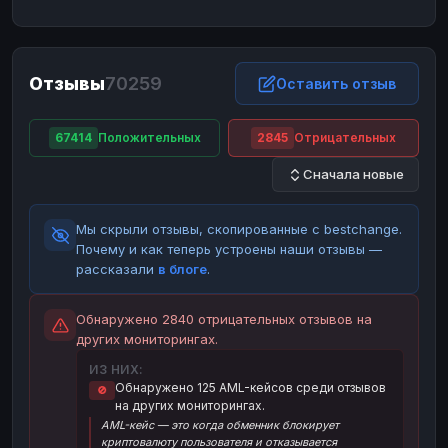
ЮMoney
ЮMoney
RUB
RUB
БАЛАНСЫ КРИПТОБИРЖ
Отзывы
70259
Binance
Binance
Оставить отзыв
RUB
RUB
ИНТЕРНЕТ БАНКИНГ
67414
Положительных
2845
Отрицательных
СБЕР
СБЕР
RUB
RUB
Сначала новые
Альфа-Банк
Альфа-Банк
RUB
RUB
Райффайзен
Райффайзен
RUB
RUB
Мы скрыли отзывы, скопированные с bestchange.
ВТБ
ВТБ
RUB
RUB
Почему и как теперь устроены наши отзывы —
рассказали
в блоге
.
Т-Банк
Т-Банк
RUB
RUB
ДЕНЕЖНЫЕ ПЕРЕВОДЫ
Обнаружено 2840 отрицательных отзывов на
других мониторингах.
ЗК
ЗК
USD
USD
ИЗ НИХ:
WU
WU
USD
USD
Обнаружено 125 AML-кейсов среди отзывов
🚫
на других мониторингах.
НАЛИЧНЫЕ ДЕНЬГИ
AML-кейс — это когда обменник блокирует
Наличные
Наличные
RUB
RUB
криптовалюту пользователя и отказывается