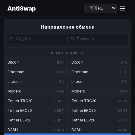
AntiSwap
Направления обмена
КРИПТОВАЛЮТА
Bitcoin
Bitcoin
BTC
BTC
Ethereum
Ethereum
ETH
ETH
Litecoin
Litecoin
LTC
LTC
Monero
Monero
XMR
XMR
Tether TRC20
Tether TRC20
USDT
USDT
Tether ERC20
Tether ERC20
USDT
USDT
Tether BEP20
Tether BEP20
USDT
USDT
DASH
DASH
DASH
DASH