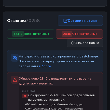
ЮMoney
ЮMoney
RUB
RUB
БАЛАНСЫ КРИПТОБИРЖ
Отзывы
70258
Binance
Binance
Оставить отзыв
RUB
RUB
ИНТЕРНЕТ БАНКИНГ
67413
Положительных
2845
Отрицательных
СБЕР
СБЕР
RUB
RUB
Сначала новые
Альфа-Банк
Альфа-Банк
RUB
RUB
Райффайзен
Райффайзен
RUB
RUB
Мы скрыли отзывы, скопированные с bestchange.
ВТБ
ВТБ
RUB
RUB
Почему и как теперь устроены наши отзывы —
рассказали
в блоге
.
Т-Банк
Т-Банк
RUB
RUB
ДЕНЕЖНЫЕ ПЕРЕВОДЫ
Обнаружено 2840 отрицательных отзывов на
других мониторингах.
ЗК
ЗК
USD
USD
ИЗ НИХ:
WU
WU
USD
USD
Обнаружено 125 AML-кейсов среди отзывов
🚫
на других мониторингах.
НАЛИЧНЫЕ ДЕНЬГИ
AML-кейс — это когда обменник блокирует
Наличные
Наличные
RUB
RUB
криптовалюту пользователя и отказывается