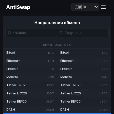
AntiSwap
Направления обмена
КРИПТОВАЛЮТА
Bitcoin
Bitcoin
BTC
BTC
Ethereum
Ethereum
ETH
ETH
Litecoin
Litecoin
LTC
LTC
Monero
Monero
XMR
XMR
Tether TRC20
Tether TRC20
USDT
USDT
Tether ERC20
Tether ERC20
USDT
USDT
Tether BEP20
Tether BEP20
USDT
USDT
DASH
DASH
DASH
DASH