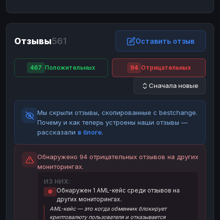
ЮMoney
ЮMoney
RUB
RUB
БАЛАНСЫ КРИПТОБИРЖ
Отзывы
561
Binance
Binance
Оставить отзыв
RUB
RUB
ИНТЕРНЕТ БАНКИНГ
467
Положительных
94
Отрицательных
СБЕР
СБЕР
RUB
RUB
Сначала новые
Альфа-Банк
Альфа-Банк
RUB
RUB
Райффайзен
Райффайзен
RUB
RUB
Мы скрыли отзывы, скопированные с bestchange.
ВТБ
ВТБ
RUB
RUB
Почему и как теперь устроены наши отзывы —
рассказали
в блоге
.
Т-Банк
Т-Банк
RUB
RUB
ДЕНЕЖНЫЕ ПЕРЕВОДЫ
Обнаружено 94 отрицательных отзывов на других
мониторингах.
ЗК
ЗК
USD
USD
ИЗ НИХ:
WU
WU
USD
USD
Обнаружен 1 AML-кейс среди отзывов на
🚫
других мониторингах.
НАЛИЧНЫЕ ДЕНЬГИ
AML-кейс — это когда обменник блокирует
Наличные
Наличные
RUB
RUB
криптовалюту пользователя и отказывается