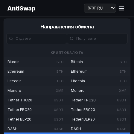
AntiSwap
Направления обмена
КРИПТОВАЛЮТА
Bitcoin
Bitcoin
BTC
BTC
Ethereum
Ethereum
ETH
ETH
Litecoin
Litecoin
LTC
LTC
Monero
Monero
XMR
XMR
Tether TRC20
Tether TRC20
USDT
USDT
Tether ERC20
Tether ERC20
USDT
USDT
Tether BEP20
Tether BEP20
USDT
USDT
DASH
DASH
DASH
DASH