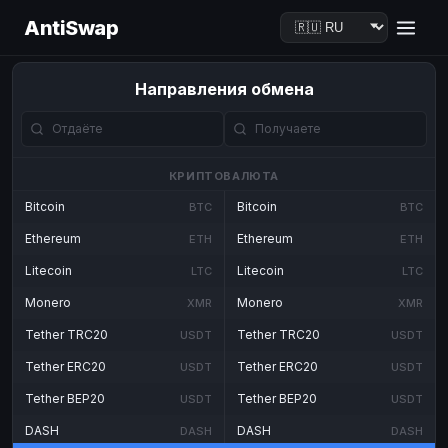
AntiSwap
Направления обмена
КРИПТОВАЛЮТА
Bitcoin
Bitcoin
BTC
BTC
Ethereum
Ethereum
ETH
ETH
Litecoin
Litecoin
LTC
LTC
Monero
Monero
XMR
XMR
Tether TRC20
Tether TRC20
USDT
USDT
Tether ERC20
Tether ERC20
USDT
USDT
Tether BEP20
Tether BEP20
USDT
USDT
DASH
DASH
DASH
DASH