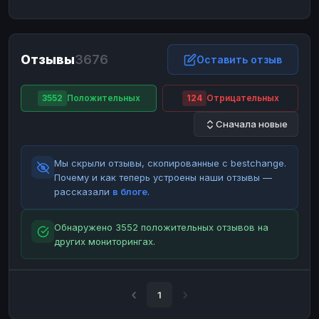
ЮMoney
ЮMoney
RUB
RUB
БАЛАНСЫ КРИПТОБИРЖ
Отзывы
3676
Binance
Binance
Оставить отзыв
RUB
RUB
ИНТЕРНЕТ БАНКИНГ
3552
Положительных
124
Отрицательных
СБЕР
СБЕР
RUB
RUB
Сначала новые
Альфа-Банк
Альфа-Банк
RUB
RUB
Райффайзен
Райффайзен
RUB
RUB
Мы скрыли отзывы, скопированные с bestchange.
ВТБ
ВТБ
RUB
RUB
Почему и как теперь устроены наши отзывы —
рассказали
в блоге
.
Т-Банк
Т-Банк
RUB
RUB
ДЕНЕЖНЫЕ ПЕРЕВОДЫ
Обнаружено 3552 положительных отзывов на
других мониторингах.
ЗК
ЗК
USD
USD
WU
WU
USD
USD
НАЛИЧНЫЕ ДЕНЬГИ
1
Наличные
Наличные
RUB
RUB