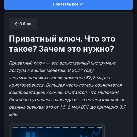
Показать все
Toncoin
Toncoin
TON
TON
Dogecoin
Dogecoin
DOGE
DOGE
В блог
TRX
TRX
TRON
TRON
Bitcoin Cash
Bitcoin Cash
BCH
BCH
Приватный ключ. Что это
BinanceCoin
BinanceCoin
BEP20
BEP20
такое? Зачем это нужно?
Ether Classic
Ether Classic
ETC
ETC
Приватный ключ — это единственный инструмент
Solana
Solana
SOL
SOL
доступа к вашим монетам. В 2024 году
Ripple
Ripple
XRP
XRP
злоумышленники вывели примерно $2,2 млрд с
ЭЛЕКТРОННЫЕ ДЕНЬГИ
криптосервисов. Большая часть потерь объясняется
компрометацией ключей. Считается, что миллионы
Paxum
Paxum
USD
USD
биткойнов утрачены навсегда из-за потери ключей: по
Perfect Money
Perfect Money
USD
USD
разным оценкам это от 1,5–2 млн BTC до примерно 3,7
Payoneer
Payoneer
USD
USD
млн.
PayPal
PayPal
USD
USD
Payeer
Payeer
USD
USD