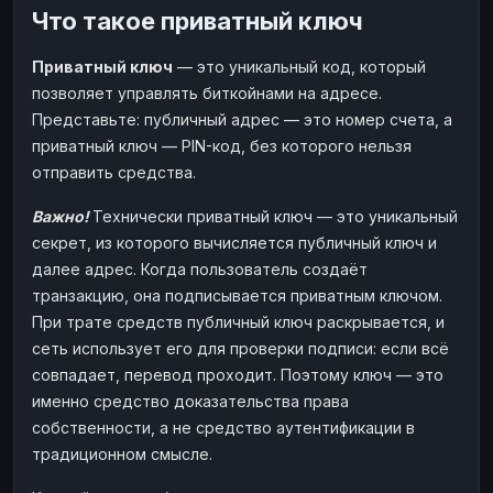
Что такое приватный ключ
Наличные
Наличные
USD
USD
Наличные
Наличные
KZT
KZT
Приватный ключ
— это уникальный код, который
позволяет управлять биткойнами на адресе.
Представьте: публичный адрес — это номер счета, а
приватный ключ — PIN-код, без которого нельзя
отправить средства.
Важно!
Технически приватный ключ — это уникальный
секрет, из которого вычисляется публичный ключ и
далее адрес. Когда пользователь создаёт
транзакцию, она подписывается приватным ключом.
При трате средств публичный ключ раскрывается, и
сеть использует его для проверки подписи: если всё
совпадает, перевод проходит. Поэтому ключ — это
именно средство доказательства права
собственности, а не средство аутентификации в
традиционном смысле.