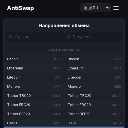
AntiSwap
Направления обмена
КРИПТОВАЛЮТА
Bitcoin
Bitcoin
BTC
BTC
Ethereum
Ethereum
ETH
ETH
Litecoin
Litecoin
LTC
LTC
Monero
Monero
XMR
XMR
Tether TRC20
Tether TRC20
USDT
USDT
Tether ERC20
Tether ERC20
USDT
USDT
Tether BEP20
Tether BEP20
USDT
USDT
DASH
DASH
DASH
DASH