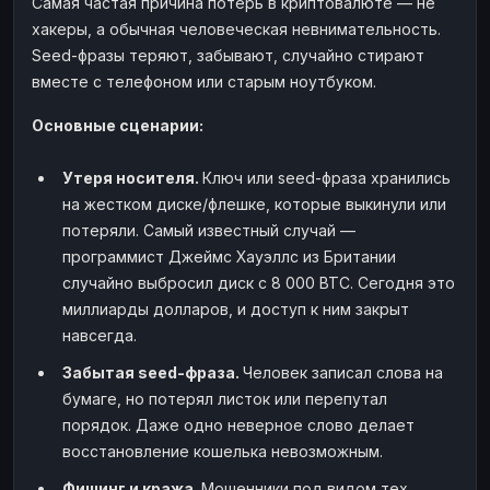
Самая частая причина потерь в криптовалюте — не
хакеры, а обычная человеческая невнимательность.
Seed-фразы теряют, забывают, случайно стирают
вместе с телефоном или старым ноутбуком.
Основные сценарии:
Утеря носителя.
Ключ или seed-фраза хранились
на жестком диске/флешке, которые выкинули или
потеряли. Самый известный случай —
программист Джеймс Хауэллс из Британии
случайно выбросил диск с 8 000 BTC. Сегодня это
миллиарды долларов, и доступ к ним закрыт
навсегда.
Забытая seed-фраза.
Человек записал слова на
бумаге, но потерял листок или перепутал
порядок. Даже одно неверное слово делает
восстановление кошелька невозможным.
Фишинг и кража.
Мошенники под видом тех