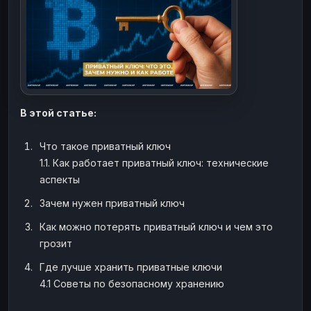
ЮMoney
ЮMoney
RUB
RUB
БАЛАНСЫ КРИПТОБИРЖ
Binance
Binance
RUB
RUB
ИНТЕРНЕТ БАНКИНГ
СБЕР
СБЕР
RUB
RUB
В этой статье:
Альфа-Банк
Альфа-Банк
RUB
RUB
Что такое приватный ключ
Райффайзен
Райффайзен
RUB
RUB
1.1. Как работает приватный ключ: технические
ВТБ
ВТБ
RUB
RUB
аспекты
Т-Банк
Т-Банк
RUB
RUB
Зачем нужен приватный ключ
ДЕНЕЖНЫЕ ПЕРЕВОДЫ
Как можно потерять приватный ключ и чем это
ЗК
ЗК
USD
USD
грозит
WU
WU
USD
USD
Где лучше хранить приватные ключи
4.1 Советы по безопасному хранению
НАЛИЧНЫЕ ДЕНЬГИ
Наличные
Наличные
RUB
RUB