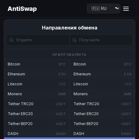
AntiSwap
Направления обмена
КРИПТОВАЛЮТА
Bitcoin
Bitcoin
BTC
BTC
Ethereum
Ethereum
ETH
ETH
Litecoin
Litecoin
LTC
LTC
Monero
Monero
XMR
XMR
Tether TRC20
Tether TRC20
USDT
USDT
Tether ERC20
Tether ERC20
USDT
USDT
Tether BEP20
Tether BEP20
USDT
USDT
DASH
DASH
DASH
DASH