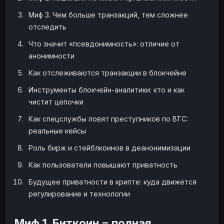
Наличные
Наличные
USD
USD
Миф 3. Чем больше транзакций, тем сложнее
отследить
Наличные
Наличные
KZT
KZT
Что значит «псевдонимность»: отличие от
анонимности
Как отслеживаются транзакции в блокчейне
Инструменты блокчейн-аналитики: кто и как
чистит цепочки
Как спецслужбы ловят преступников по BTC:
реальные кейсы
Роль бирж и стейблкоинов в деанонимизации
Как пользователи повышают приватность
Будущее приватности в крипте: куда движется
регулирование и технологии
Миф 1. Биткоин = полная