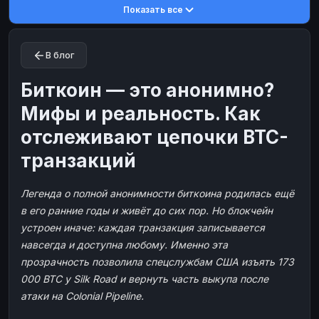
Показать все
Toncoin
Toncoin
TON
TON
Dogecoin
Dogecoin
DOGE
DOGE
В блог
TRX
TRX
TRON
TRON
Bitcoin Cash
Bitcoin Cash
BCH
BCH
Биткоин — это анонимно?
BinanceCoin
BinanceCoin
BEP20
BEP20
Мифы и реальность. Как
Ether Classic
Ether Classic
ETC
ETC
отслеживают цепочки BTC-
Solana
Solana
SOL
SOL
транзакций
Ripple
Ripple
XRP
XRP
Легенда о полной анонимности биткоина родилась ещё
ЭЛЕКТРОННЫЕ ДЕНЬГИ
в его ранние годы и живёт до сих пор. Но блокчейн
Paxum
Paxum
USD
USD
устроен иначе: каждая транзакция записывается
Perfect Money
Perfect Money
USD
USD
навсегда и доступна любому. Именно эта
прозрачность позволила спецслужбам США изъять 173
Payoneer
Payoneer
USD
USD
000 BTC у Silk Road и вернуть часть выкупа после
PayPal
PayPal
USD
USD
атаки на Colonial Pipeline.
Payeer
Payeer
USD
USD