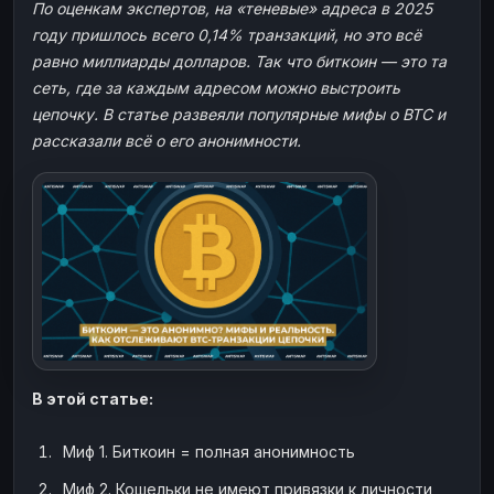
По оценкам экспертов, на «теневые» адреса в 2025
ЮMoney
ЮMoney
RUB
RUB
году пришлось всего 0,14% транзакций, но это всё
БАЛАНСЫ КРИПТОБИРЖ
равно миллиарды долларов. Так что биткоин — это та
сеть, где за каждым адресом можно выстроить
Binance
Binance
RUB
RUB
цепочку. В статье развеяли популярные мифы о BTC и
ИНТЕРНЕТ БАНКИНГ
рассказали всё о его анонимности.
СБЕР
СБЕР
RUB
RUB
Альфа-Банк
Альфа-Банк
RUB
RUB
Райффайзен
Райффайзен
RUB
RUB
ВТБ
ВТБ
RUB
RUB
Т-Банк
Т-Банк
RUB
RUB
ДЕНЕЖНЫЕ ПЕРЕВОДЫ
ЗК
ЗК
USD
USD
В этой статье:
WU
WU
USD
USD
Миф 1. Биткоин = полная анонимность
НАЛИЧНЫЕ ДЕНЬГИ
Наличные
Наличные
RUB
RUB
Миф 2. Кошельки не имеют привязки к личности